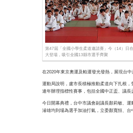
第47屆「全國小學生柔道邀請賽」今（14）日
大登場，吸引全國13縣市選手齊聚
在
2020
年東京奧運及帕運發光發熱，展現台中
運動局說明，盧市長積極推動柔道向下扎根，
連年辦理指標性賽事，包括全國中正盃、議長
今日開幕典禮，台中市議會副議長顏莉敏、運
濬雄均到場為選手加油打氣，立委顏寬恒、台中市