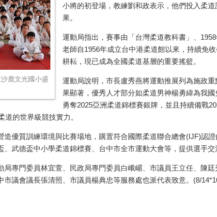
小將的初登場，教練劉和政表示，他們投入柔道
果。
運動局指出，賽事由「台灣柔道教科書」、
1958
老師自
1956
年成立台中港柔道館以來，持續免收
耕耘，現已成為全國柔道基層的重要搖籃。
在沙鹿文光國小盛
運動局說明，市長盧秀燕將運動推展列為施政重
果顯著，優秀人才部分如柔道男神楊勇緯為我國
勇奪
2025
亞洲柔道錦標賽銀牌，並且持續備戰
20
柔道的世界級競技實力。
營造優質訓練環境與比賽場地，購置符合國際柔道聯合總會
(IJF)
認證
盃、武德盃中小學柔道錦標賽、台中市全市運動大會等，提供選手交
動局專門委員林宜萱、民政局專門委員白峨嵋、市議員王立任、陳廷
議會議長張清照、市議員楊典忠等服務處也派代表致意。(8/14*10