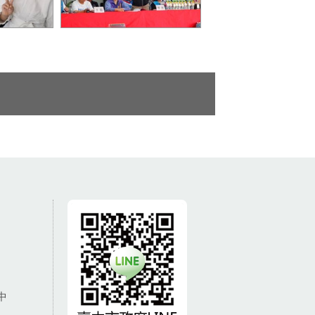
歲的劉宗
臺中市政府運動局專門委員
柔道運動一
林宜萱代表局長游志祥致詞
掛上陣表示
時表示，期望透過賽事發掘
更多基層柔道新秀
中