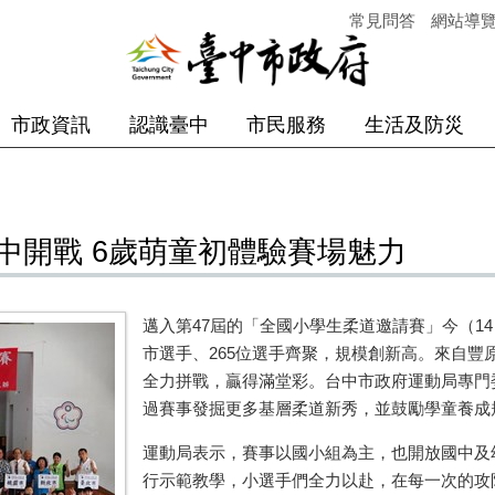
常見問答
網站導
市政資訊
認識臺中
市民服務
生活及防災
中開戰 6歲萌童初體驗賽場魅力
邁入第
47
屆的「全國小學生柔道邀請賽」今（
14
市選手、
265
位選手齊聚，規模創新高。來自豐
全力拼戰，贏得滿堂彩。台中市政府運動局專門
過賽事發掘更多基層柔道新秀，並鼓勵學童養成
運動局表示，賽事以國小組為主，也開放國中及
行示範教學，小選手們全力以赴，在每一次的攻