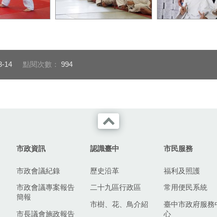
注對戰，展現對
全國小學生柔道邀請賽邁入
來自豐原、年僅6
神，搏得在場民
第47屆，長期培育臺中在地
縉與蔡均鋐投入
。
柔道種子。
年，對於首次披
很開心。
8-14
點閱次數：
994
市政資訊
認識臺中
市民服務
市政會議紀錄
歷史沿革
福利及照護
市政會議專案報告
二十九區行政區
常用便民系統
簡報
市樹、花、鳥介紹
臺中市政府服務
市長議會施政報告
心