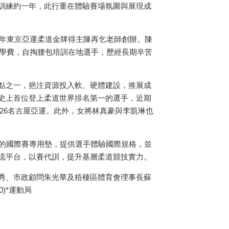
訓練約一年，此行重在體驗賽場氛圍與展現成
年東京亞運柔道金牌得主陳再乞老師創辦。陳
學費，自掏腰包培訓在地選手，歷經長期辛苦
點之一，挹注資源投入軟、硬體建設，推展成
史上首位登上柔道世界排名第一的選手，近期
26
名古屋亞運。此外，女將林真豪與李凱琳也
的國際賽專用墊，提供選手體驗國際規格，並
流平台，以賽代訓，提升基層柔道競技實力。
秀、市政顧問朱光華及梧棲區體育會理事長蘇
)*
運動局