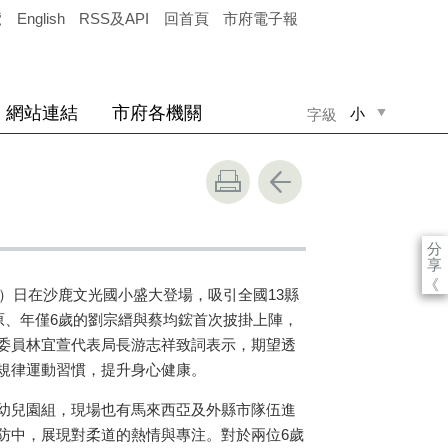
覽
English
RSS及API
回首頁
市府電子報
網站連結
市府各機關
小
字級
中
大
分
享
《
）日在沙鹿文光國小盛大登場，吸引全國
13
縣
原、年僅
6
歲的劉宗縉與蔡均鋐首次披掛上陣，
委員林宜萱代表局長游志祥致詞表示，期望透
規律運動習慣，提升身心健康。
幼兒園組，現場也有馬來西亞及外縣市隊伍進
防中，展現對柔道的熱情與專注。對於兩位
6
歲