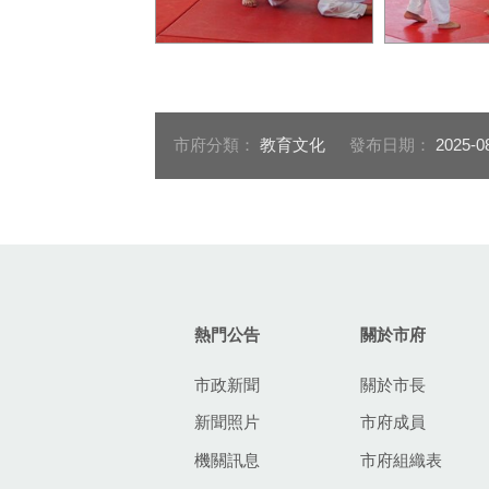
小選手們以小學生組為主
小選手們專
體，展現對柔道的熱情與專
柔道運動精
注。
眾熱情應援
市府分類：
教育文化
發布日期：
2025-0
:::
熱門公告
關於市府
市政新聞
關於市長
新聞照片
市府成員
機關訊息
市府組織表