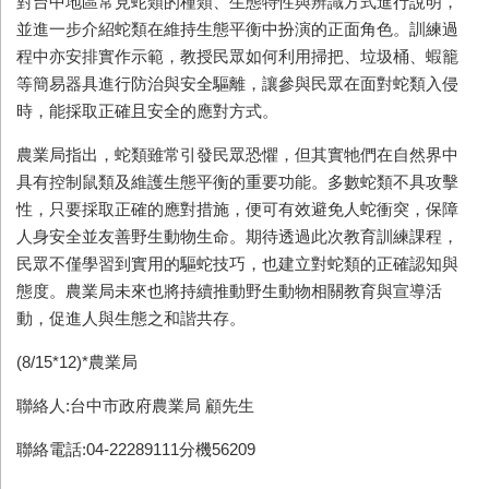
對台中地區常見蛇類的種類、生態特性與辨識方式進行說明，
並進一步介紹蛇類在維持生態平衡中扮演的正面角色。訓練過
程中亦安排實作示範，教授民眾如何利用掃把、垃圾桶、蝦籠
等簡易器具進行防治與安全驅離，讓參與民眾在面對蛇類入侵
時，能採取正確且安全的應對方式。
農業局指出，蛇類雖常引發民眾恐懼，但其實牠們在自然界中
具有控制鼠類及維護生態平衡的重要功能。多數蛇類不具攻擊
性，只要採取正確的應對措施，便可有效避免人蛇衝突，保障
人身安全並友善野生動物生命。期待透過此次教育訓練課程，
民眾不僅學習到實用的驅蛇技巧，也建立對蛇類的正確認知與
態度。農業局未來也將持續推動野生動物相關教育與宣導活
動，促進人與生態之和諧共存。
(8/15*12)*農業局
聯絡人:台中市政府農業局 顧先生
聯絡電話:04-22289111分機56209