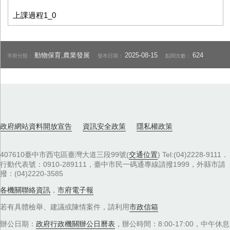
上課過程1_0
動物保育,農業發展
2025-08-15
624
市府分類：
發布日期：
點閱次數：
政府網站資料開放宣告
資訊安全政策
隱私權政策
407610臺中市西屯區臺灣大道三段99號(
交通位置
) Tel:(04)2228-9111．
行動代表號：0910-289111，臺中市民一碼通專線請撥1999，外縣市請
撥：(04)2220-3585
各機關聯絡資訊
，
市府電子報
若有具體檢舉、建議或陳情案件，請利用
市政信箱
辦公日期：
政府行政機關辦公日曆表
，辦公時間：8:00-17:00，中午休息