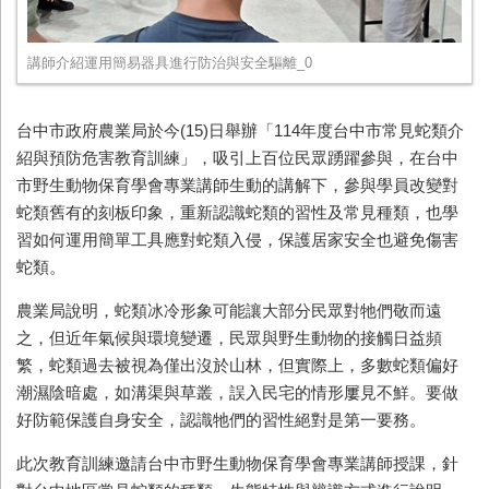
講師介紹運用簡易器具進行防治與安全驅離_0
台中市政府農業局於今(15)日舉辦「114年度台中市常見蛇類介
紹與預防危害教育訓練」，吸引上百位民眾踴躍參與，在台中
市野生動物保育學會專業講師生動的講解下，參與學員改變對
蛇類舊有的刻板印象，重新認識蛇類的習性及常見種類，也學
習如何運用簡單工具應對蛇類入侵，保護居家安全也避免傷害
蛇類。
農業局說明，蛇類冰冷形象可能讓大部分民眾對牠們敬而遠
之，但近年氣候與環境變遷，民眾與野生動物的接觸日益頻
繁，蛇類過去被視為僅出沒於山林，但實際上，多數蛇類偏好
潮濕陰暗處，如溝渠與草叢，誤入民宅的情形屢見不鮮。要做
好防範保護自身安全，認識牠們的習性絕對是第一要務。
此次教育訓練邀請台中市野生動物保育學會專業講師授課，針