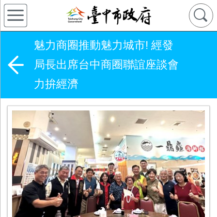
魅力商圈推動魅力城市! 經發
局長出席台中商圈聯誼座談會
力拚經濟