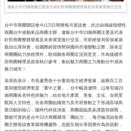
邀集台中23個商圈主委及代表針對商圈整體發展及未來展望進行交流
台中市商圈聯誼會今
(17)
日舉辦每月座談會，此次由海線指標性
商圈台中港舶來品商圈主辦，邀集台中市
23
個商圈主委及代表
針對商圈整體發展及未來展望進行交流，市府經發局長張峯源
親自出席與會，在國際經貿情勢與國內市場變動之際，除肯定
商圈團結力拚經濟外，盼傾聽各商圈近況與意見，作為後續市
府商圈輔導及政策執行參考，集結魅力商圈之力推動台中成為
魅力城市！
張局長表示，市長盧秀燕十分重視地方經濟發展，振興百工百
業與微型經濟更是「重中之重」，台中幅員遼闊，山海屯城
23
個商圈各具特色與魅力，結合地方產業、美食、文化、自然景
觀與人文特色，在各商圈組織努力及市府推動之下形成區域商
業活動的核心，隨時代科技演進，商圈面臨眾多課題與挑戰，
難能可貴的是台中
23
大商圈展現「團結力」，每月輪流由各商
圈主辦座談會掌握商機趨勢，也能互相分享因應作為與規劃，