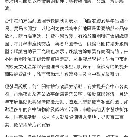
市府與商圈是城市發展的夥伴，將持續傾聽、交流，齊拚經
濟。
台中港舶來品商圈理事長陳朝明表示，商圈發跡於早年出國不
易、貿易未開放，以地利之便成為中部地區最重要的舶來品集
散地，隨市場更迭、消費型態改變，有賴於商圈聯誼會組織穩
固，每月舉辦座談交流，與各商圈學習，能讓商圈持續升級轉
型；聯誼會總召王允玲也表示，座談會除維繫各商圈情誼，由
不同商圈輪流主辦最能實際走訪、互相觀摩學習；另台中市商
圈觀光文化產業聯合會理事長張聖明則表示，座談有助於提升
商圈經營能力，進而帶動地方經濟發展及台中觀光吸引力。
經發局說明，前年開始推行物調券活動，有效提升台中市各商
圈、市場夜市及產業故事館店家營業額，帶動庶民經濟，且近
年市府推動振興經濟節慶活動，透過大型節慶導客至商圈，如
辦理多年的台中購物節及鍋烤節活動，串聯當地店家發放折扣
券、推專屬活動，成功將人潮及錢潮帶入當地，提振百工百
業、微型經濟店家買氣。
今日活動，包含經發局長張峯源、市議員王立任、施志昌、台