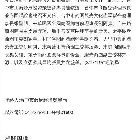
中市工商發展投資策進會專員連銥覲、台中市商圈總會理事長
兼商圈聯誼會總召王允伶、台中市商圈觀光文化產業聯合會理
事長張聖明、中華民國全國商圈總會前理事長劉阿貞、自由路
商圈商圈主委翁羿琦、后里泰安商圈理事長劉雪美、太平樹孝
商圈主委劉家寧、和平谷關商圈總幹事歐文恭、大里中興商圈
榮譽主委洪明凱、東海藝術街商圈主委郭達鴻、東勢商圈理事
長葉艾維、電子街商圈總幹事劉修全、繼光商圈副主委林錦
源，以及立委蔡其昌均派員共襄盛舉。(8/17*10)*
經發局
聯絡人:台中市政府經濟發展局
聯絡電話:04-22289111分機31600
相關圖檔