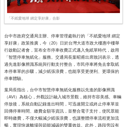
「不紙愛地球 綁定享好康」合影
台中市政府交通局主辦、停車管理處執行的「不紙愛地球 綁定
享好康」政策推廣，今（20）日於台灣大道市政大樓惠中樓舉
行啟動記者會，宣布全市停車收費正式邁入免紙單時代，啟用
「智慧停車無紙化」服務。交通局長葉昭甫出席致詞表示，透
過先進影像辨識系統與行動支付整合，市民停車將免去拿取紙
本停車單的步驟，減少紙張浪費，也能享受更便利、更環保的
停車體驗。
葉局長指出，台中市智慧停車無紙化服務以先進的影像辨識
（AVI）為核心，外觀設計融入城市景觀，維持市容美感。車輛
停放後，系統自動記錄進出時間，可迅速開立或終止停車單並
回傳停車時間、繳費金額等資訊，並整合電子支付，使民眾能
即時繳費，不僅大幅減少紙張浪費，也讓整體停車流程更加流
暢，實現快速離場與節能減碳的雙重效益。此外，路段旁設有