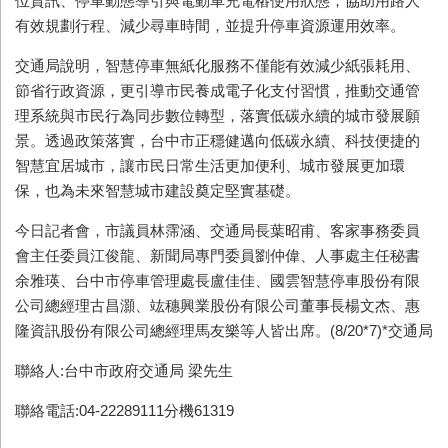
位資訊、停車動態導引與電動車充電樁使用狀態，協助用路人
有效規劃行程、減少尋車時間，並提升停車資源運用效率。
交通局說明，智慧停車無紙化服務不僅能有效減少紙張耗用、
節省行政資源，更引導市民養成電子化支付習慣，推動交通管
理系統與市民行為同步數位轉型，落實低碳永續的城市發展願
景。透過政策落實，台中市正穩健邁向低碳永續、科技便捷的
智慧宜居城市，讓市民日常生活更加便利、城市發展更加環
保，也為未來智慧城市建設奠定堅實基礎。
今日記者會，市議員林霈涵、交通局長葉昭甫、客家事務委員
會主任委員江俊龍、新聞局專門委員劉仲偉、人事處主任秘書
余雅瑛、台中市停車管理處長盧佳佳、國雲智慧停車股份有限
公司總經理古昌灝、竑穗興業股份有限公司董事長楊文杰、惠
隆資訊股份有限公司總經理馬友樂等人皆出席。(8/20*7)*交通局
聯絡人:台中市政府交通局 梁先生
聯絡電話:04-22289111分機61319