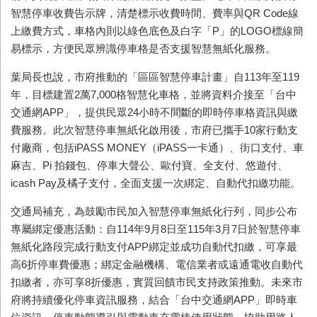
智慧停車收費告示牌，清楚標示收費時間、費率與QR Code線
上繳費方式，車格內則以綠色底色及白字「P」的LOGO標線簡
易標示，方便民眾辨識停車格是否支援智慧無紙化服務。
葉局長也說，市府推動的「區區智慧停車計畫」自113年至119
年，目標建置2萬7,000格智慧化車格，並將資料介接至「台中
交通網APP」，提供民眾24小時不間斷的即時停車格資訊與繳
費服務。此次智慧停車無紙化啟用後，市府已攜手10家行動支
付廠商，包括iPASS MONEY（iPASS一卡通）、街口支付、車
麻吉、Pi 拍錢包、停車大聲公、歐付寶、全支付、悠遊付、
icash Pay及橘子支付，全面支援一次綁定、自動代扣繳功能。
交通局補充，為鼓勵市民加入智慧停車無紙化行列，同步公布
專屬綁定優惠活動：自114年9月8日至115年3月7日於智慧停車
無紙化路段完成行動支付APP綁定並成功自動代扣繳，可享最
高6折停車費優惠；綁定金融機構、電信業者或遠通電收自動代
扣繳者，亦可享8折優惠，實質回饋市民支持政策推動。未來市
府將持續優化停車資訊服務，結合「台中交通網APP」即時車