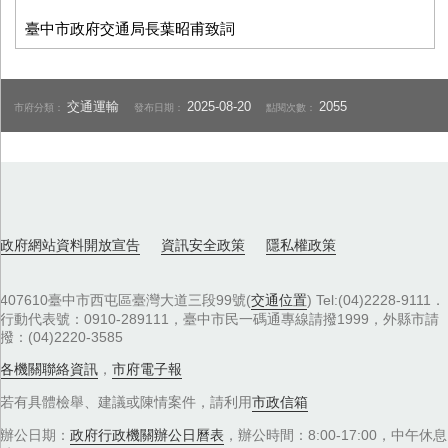
臺中市政府交通局長葉昭甫致詞
交通運輸
2025-08-20
2055
市府分類：
發布日期：
點閱次數：
政府網站資料開放宣告
資訊安全政策
隱私權政策
407610臺中市西屯區臺灣大道三段99號(
交通位置
) Tel:(04)2228-9111．
行動代表號：0910-289111，臺中市民一碼通專線請撥1999，外縣市請
撥：(04)2220-3585
各機關聯絡資訊
，
市府電子報
若有具體檢舉、建議或陳情案件，請利用
市政信箱
辦公日期：
政府行政機關辦公日曆表
，辦公時間：8:00-17:00，中午休息