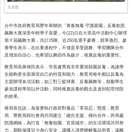
大合照
台中市政府教育局歷年舉辦的「青春無毒 守護家園」反毒創意
飆舞大賽深受年輕學子喜愛，今(22)日在大里高中活動中心辦理
第十屆飆舞大賽，共計25隊、近250名選手參賽，競爭激烈。參
賽學生表示，在比賽過程中，不僅是享受跳舞、學習團隊合作
及增加自信心，也希望以舞蹈作為媒介，推廣反毒的重要性。
教育局長蔣偉民表示，市長盧秀燕非常重視校園反毒，為讓學
生能夠更全面展現自己的特質和能力，教育局每年都以反毒為
主題辦理各項活動，如三對三籃球賽、反毒飆舞等，鼓勵學生
參加課程學習以外活動，同時推廣反毒的觀念及達到犯罪預防
的效果。
蔣局長也說，為落實執行政府對毒品「零容忍」態度，教育
局、警察局與社會局共同建立「縱向支援、橫向合作」跨局處
防護網絡，為打造「無毒校園、宜居城市」的生活環境共同努
力，期盼保護兒少身心安全，讓國人清楚瞭解毒品危害，遠離