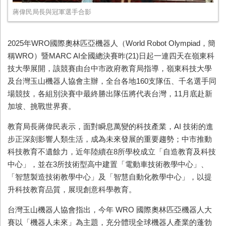
蔣偉民局長與冠軍選手合影
2025
年
WRO
國際奧林匹亞機器人（
World Robot Olympiad
，簡
稱
WRO
）暨
MARC AI
全國總決賽昨
(21)
日起一連四天在嶺東科
技大學展開，該競賽由台中市政府教育局指導，嶺東科技大學
及台灣玉山機器人協會主辦，全台各地
160
支隊伍、千名選手同
場競技，各組別決賽中最終勝出隊伍將代表台灣，
11
月底赴新
加坡、挑戰世界賽。
教育局長蔣偉民表示，面對瞬息萬變的科技產業，
AI
技術的進
步正深刻影響人類生活，成為未來發展的重要趨勢；中市推動
科技教育不遺餘力，近年陸續在
8
所學校成立「自造教育及科技
中心」，並在
3
所技術型高中建置「電動車技術教學中心」、
「智慧製造技術教學中心」及「智慧自動化教學中心」，以提
升科技教育品質，展現創意科學教育。
台灣玉山機器人協會指出，今年
WRO
國際奧林匹亞機器人大
賽以「機器人未來」為主題，充分體現全球機器人產業的蓬勃