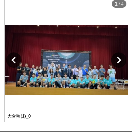
1
/ 4
下一張
大合照(1)_0