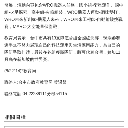
發展，活動內容包含
WRO
機器人任務，國小組
-
衛星運作、國中
組
-
火星探索、高中組
-
火箭組裝，
WRO
機器人運動
-
網球雙打，
WRO
未來新創家
-
機器人未來，
WRO
未來工程師
-
自動駕駛挑戰
賽，
MARC-
太空能量保衛戰。
教育局表示，台中市共有
13
支隊伍晉級全國總決賽，現場參賽
選手無不努力展現自己的科技運用與生活應用能力，為自己的
隊伍爭取佳績，最後在各組獲勝隊伍，將可代表台灣，參加
11
月底在新加坡的世界賽。
(8/22*14)*
教育局
聯絡人:台中市政府教育局 黃課督
聯絡電話:04-22289111分機54115
相關圖檔