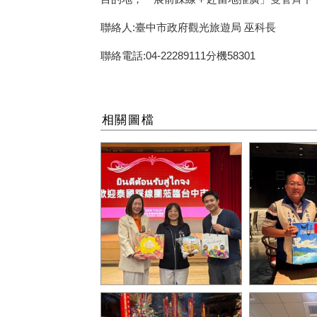
聯絡人:臺中市政府觀光旅遊局 巫科長
聯絡電話:04-22289111分機58301
相關圖檔
台中市觀旅局陳局長致贈珍
南投陳處長
珠奶茶紀念品_0
國旅行業者_