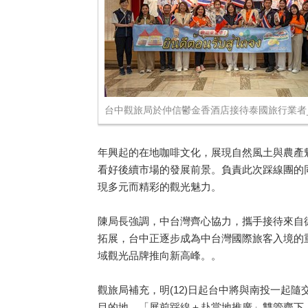
台中觀旅局於仲信鬱金香酒店接待泰國旅行業者
年興起的在地咖啡文化，展現自然風土與農產魅
看好後續市場的發展前景。負責此次踩線團的
現多元而精彩的觀光魅力。
陳局長強調，中台灣齊心協力，攜手接待來自
拓展，台中正逐步成為中台灣國際旅客入境的
域觀光品牌推向新高峰。。
觀旅局補充，明(12)日起台中將與南投一起
目的地，「展前踩線＋赴當地推廣」雙管齊下，攜