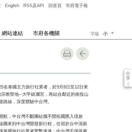
覽
English
RSS及API
回首頁
市府電子報
網站連結
市府各機關
小
字級
中
大
分
享
《
5名泰國主力旅行社業者，於9月8日至12日來
的宗教聖地─大甲鎮瀾宮，再結合鄰近的南投山
遊路線，深度體驗中台灣。
開航，中台灣不斷團結攜手開拓國際入境旅
線團來到中台灣開發新行程，住宿於台中清新
讓泰國旅行社業者驚艷連連；中台灣不僅蘊藏