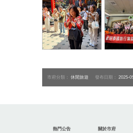
泰國踩線團體驗宗教文
泰國踩線團造
化-2_0
市府分類：
休閒旅遊
發布日期：
2025-0
:::
熱門公告
關於市府