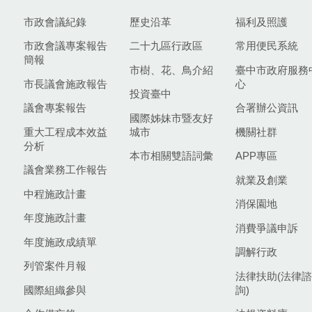
市政會議紀錄
歷史沿革
福利及照護
市政會議專案報告
二十九區行政區
常用便民系統
簡報
市樹、花、鳥介紹
臺中市政府服務
市長議會施政報告
心
投資臺中
議會專案報告
合署辦公資訊
國際姊妹市暨友好
重大工程成本效益
城市
機關社群
分析
本市相關雙語詞彙
APP專區
議會業務工作報告
就業及創業
中程施政計畫
消保園地
年度施政計畫
消費爭議申訴
年度施政成績單
調解行政
列管案件月報
法律扶助(法律諮
國際組織參與
詢)