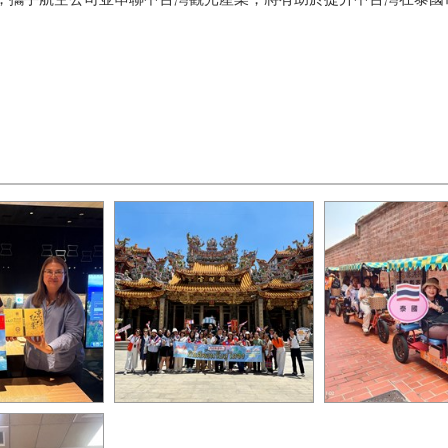
致贈紀念品與泰
泰國旅行社走訪大甲鎮瀾宮
泰國踩線團深度
0
_0
街_0