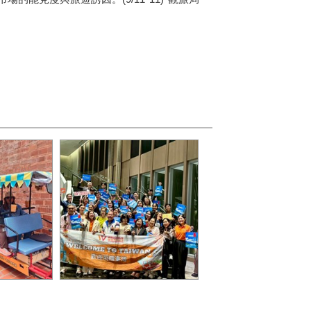
體驗鹿港老
泰國踩線團造訪南投_0