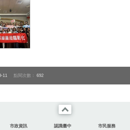
訪彰化_0
9-11
點閱次數：
692
市政資訊
認識臺中
市民服務