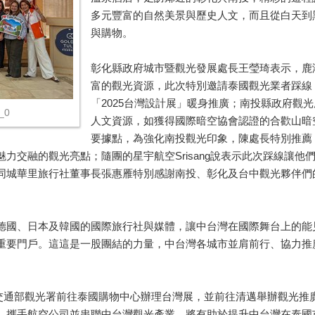
多元豐富的自然美景與歷史人文，而且從白天到
與購物。
彰化縣政府城市暨觀光發展處長王瑩琦表示，鹿
富的觀光資源，此次特別邀請泰國觀光業者踩線
「2025台灣設計展」暖身推廣；南投縣政府觀
_0
人文資源，如獲得國際暗空協會認證的合歡山暗
要據點，為強化南投觀光印象，陳處長特別推薦
力交融的觀光亮點；隨團的星宇航空Srisang說表示此次踩線讓
同城華里旅行社董事長張惠雁特別感謝南投、彰化及台中觀光夥伴們
德國、日本及韓國的國際旅行社與媒體，讓中台灣在國際舞台上的能
重要門戶。這這是一股團結的力量，中台灣各城市並肩前行、協力推
隨交通部觀光署前往泰國購物中心辦理台灣展，並前往清邁舉辦觀光
手航空公司並串聯中台灣觀光產業，將有助於提升中台灣在泰國市場的能