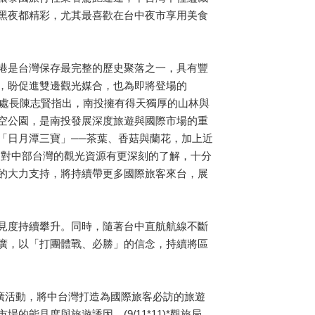
黑夜都精彩，尤其最喜歡在台中夜市享用美食
港是台灣保存最完整的歷史聚落之一，具有豐
，盼促進雙邊觀光媒合，也為即將登場的
光處長陳志賢指出，南投擁有得天獨厚的山林與
空公園，是南投發展深度旅遊與國際市場的重
「日月潭三寶」──茶葉、香菇與蘭花，加上近
他們對中部台灣的觀光資源有更深刻的了解，十分
的大力支持，將持續帶更多國際旅客來台，展
見度持續攀升。同時，隨著台中直航航線不斷
廣，以「打團體戰、必勝」的信念，持續將區
推廣活動，將中台灣打造為國際旅客必訪的旅遊
見度與旅遊誘因。(9/11*11)*觀旅局