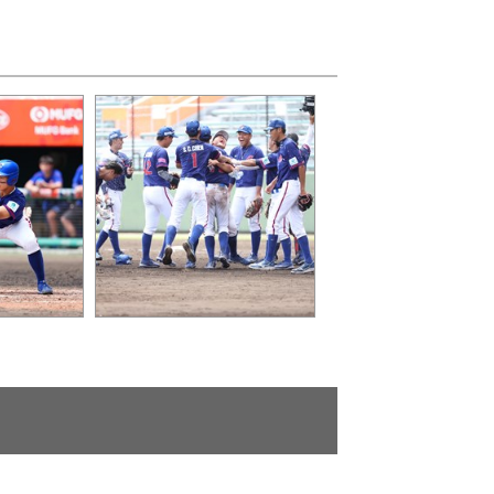
下載處：
拿下銅牌相互擁抱（圖片下
：
載處：flickr網站，來源：
WBSC.org）_0