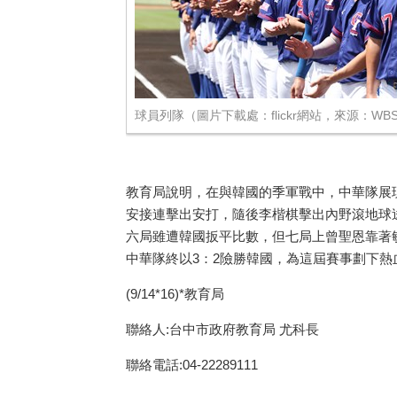
球員列隊（圖片下載處：flickr網站，來源：WBSC
教育局說明，在與韓國的季軍戰中，中華隊展
安接連擊出安打，隨後李楷棋擊出內野滾地球
六局雖遭韓國扳平比數，但七局上曾聖恩靠著
中華隊終以3：2險勝韓國，為這屆賽事劃下熱
(9/14*16)*教育局
聯絡人:台中市政府教育局 尤科長
聯絡電話:04-22289111