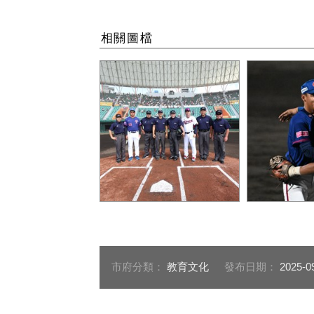
相關圖檔
裁判與教練（圖片下載處：
互相加油打
flickr網站，來源：
處：flickr
WBSC.org）_0
WBSC.org）
市府分類：
教育文化
發布日期：
2025-0