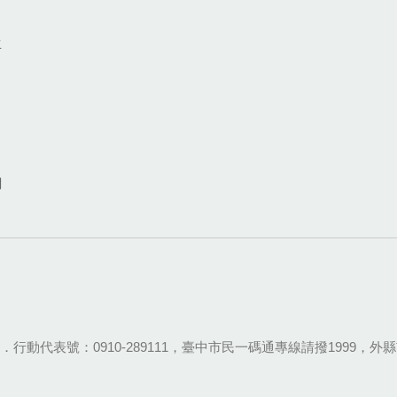
生
網
28-9111．行動代表號：0910-289111，臺中市民一碼通專線請撥1999，外縣市