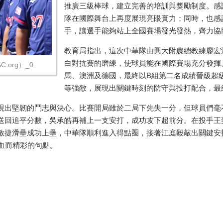
推廣三級棒球，建立完善的培訓與獎勵制度。感
隊在國際舞台上再度展現亮眼實力；同時，也感
手，讓選手能夠站上全國賽場發光發熱，齊力協
教育局指出，這次中華隊由興大附農總教練廖宏
白對抗賽的磨練，使球員能在國際賽場充分發揮
.org）_0
馬、澳洲及德國，最終以B組第二名成績晉級超
等強敵，展現出關鍵時刻的防守與投打配合，最
現出堅韌的鬥志與決心。比賽開局雖於二局下先失一分，但球員們毫
送回追平分數，吳承皓再補上一支安打，成功攻下超前分。在投手王
敏捷滑壘成功上壘，中華隊順利進入得點圈，接著江庭毅敲出關鍵安
血而精彩的句點。