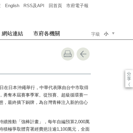
覽
English
RSS及API
回首頁
市府電子報
網站連結
市府各機關
小
字級
中
大
分
享
《
至14日在日本沖繩舉行，中華代表隊由台中市取得
，勇奪本屆賽事季軍。從預賽、超級循環賽一
態，最終摘下銅牌，為台灣青棒注入新的信心
續推動「強棒計畫」，每年自編預算2,000萬
積極爭取體育署經費挹注逾1,100萬元，全面