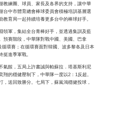
謝教練團、球員、家長及各界的支持，讓中華
謝台中市體育總會棒球委員會積極培訓基層選
助教育局一起持續培養更多台中的棒球好手。
淵領軍，集結全台青棒好手，並透過集訓及藍
。預賽階段，中華隊對戰中國、美國、巴拿
級循環賽；在循環賽面對韓國、波多黎各及日本
終挺進季軍戰。
不氣餒，五局上許書誠與帕蘇拉．塔基斯利尼
奕翔的穩健壓制下，中華隊一度以2：1反超。
打，送回致勝分。七局下，蘇嵐鴻穩健投球，