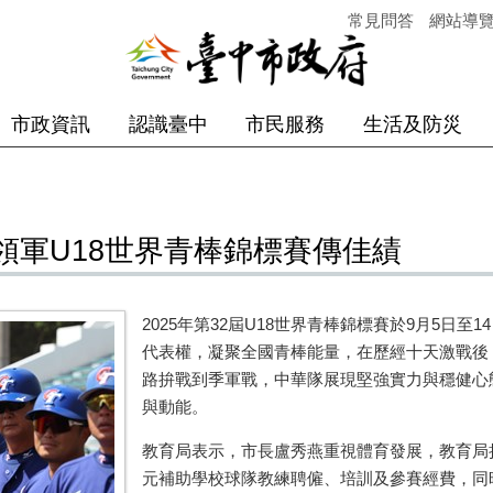
常見問答
網站導
市政資訊
認識臺中
市民服務
生活及防災
領軍U18世界青棒錦標賽傳佳績
2025年第32屆U18世界青棒錦標賽於9月5日
代表權，凝聚全國青棒能量，在歷經十天激戰後
路拚戰到季軍戰，中華隊展現堅強實力與穩健心
與動能。
教育局表示，市長盧秀燕重視體育發展，教育局持
元補助學校球隊教練聘僱、培訓及參賽經費，同時