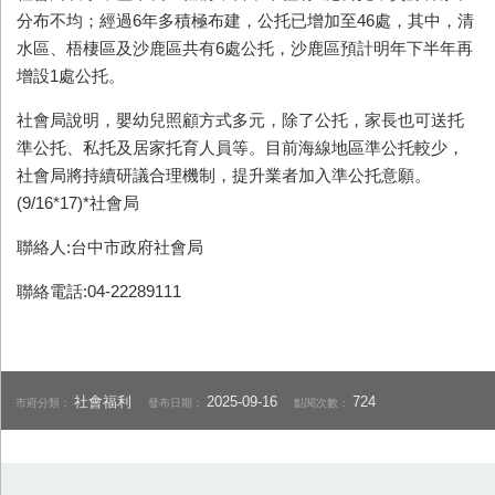
分布不均；經過6年多積極布建，公托已增加至46處，其中，清
水區、梧棲區及沙鹿區共有6處公托，沙鹿區預計明年下半年再
增設1處公托。
社會局說明，嬰幼兒照顧方式多元，除了公托，家長也可送托
準公托、私托及居家托育人員等。目前海線地區準公托較少，
社會局將持續研議合理機制，提升業者加入準公托意願。
(9/16*17)*社會局
聯絡人:台中市政府社會局
聯絡電話:04-22289111
社會福利
2025-09-16
724
市府分類：
發布日期：
點閱次數：