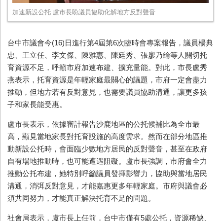
加速新設公托 盧市長盼議員協助化解地方反對聲音
台中市議會今(16)日進行第4屆第6次臨時會專案報告，議員楊典
忠、王立任、李文傑、陳雅惠、陳廷秀、張廖乃綸等人關切托
育資源不足，呼籲市府加速布建、擴充量能。對此，市長盧秀
燕表示，托育資源是年輕家庭最關心的議題，市府一定會盡力
推動，但地方若有反對意見，也需要議員協助溝通，讓更多孩
子和家長能受惠。
盧市長表示，依據審計報告沙鹿地區的公托候補比為全市最
高，顯見當地家長對托育設施的高度需求。然而在部分地區推
動新設公托時，會面臨少數地方居民的反對聲音，甚至在政府
自有場地推動時，也可能遭遇阻礙。盧市長強調，市府會全力
推動公托布建，她特別呼籲議員發揮影響力，協助與當地居民
溝通，消弭反對意見，才能嘉惠更多年輕家庭。市府與議會必
須共同努力，才能真正解決托育不足的問題。
社會局表示，盧市長上任前，台中市僅有5處公托，資源稀缺、