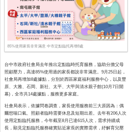
85%使用家長非常滿意 中市定點臨托再增8處
台中市政府社會局去年推出定點臨時托育服務，協助分擔父母
照顧壓力，高達
85%
使用過的家長都說非常滿意。
9
月
25
日起，
社會局再增加
8
處據點，分別於西區家庭福利服務中心，以及豐
原、大雅、石岡、新社、太平、大甲與清水親子館
(10
月
7
日開
幕
)
，全市共
14
處據點，服務更多家庭。
社會局表示，依據問卷調查，家長使用服務前三大原因為：偶
爾想喘口氣、照顧者臨時需要休息及短期出差。去年有
206
人次
使用定點臨托服務，今年截至
8
月已達
615
人次，需求持續成
長，顯見定點臨托服務確實貼近家長的實際需求，紓解育兒壓