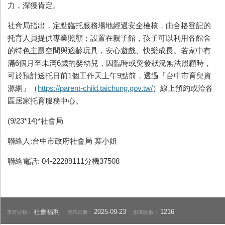
力，深獲肯定。
社會局指出，定點臨托服務場地經過安全檢核，由合格登記的
托育人員提供專業照顧；設置在親子館，孩子可以利用各館舍
的特色主題空間與適齡玩具，安心遊戲、快樂成長。若家中有
滿
6
個月至未滿
6
歲的嬰幼兒，因臨時或突發狀況無法照顧時，
可於預計送托日前
1
個工作天上午
9
點前，透過「台中市育兒資
源網」（
https://parent-child.taichung.gov.tw/
）線上預約或洽各
區居家托育服務中心。
(9/23*14)*
社會局
聯絡人:台中市政府社會局 葉小姐
聯絡電話: 04-22289111分機37508
社會福利
2025-09-23
1216
市府分類：
發布日期：
點閱次數：