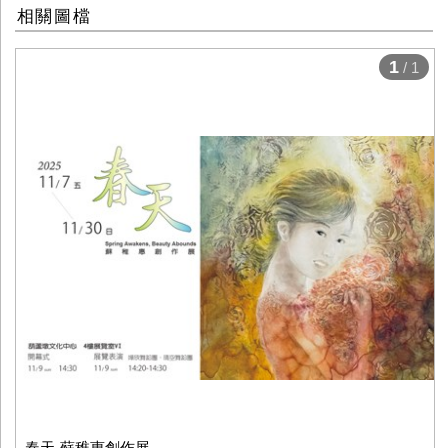
相關圖檔
1
/ 1
春天-蘇稚惠創作展