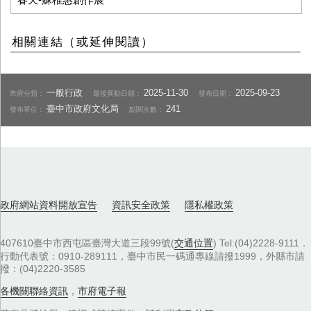
相關連結（或延伸閱讀）
一般行政
2025-11-30
2025-09-23
市府分類：
最後異動日期：
發布日期：
臺中市政府文化局
241
發布單位：
點閱次數：
政府網站資料開放宣告
資訊安全政策
隱私權政策
407610臺中市西屯區臺灣大道三段99號(
交通位置
) Tel:(04)2228-9111．
行動代表號：0910-289111，臺中市民一碼通專線請撥1999，外縣市請
撥：(04)2220-3585
各機關聯絡資訊
，
市府電子報