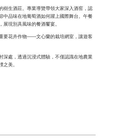
的樹生酒莊。專業導覽帶領大家深入酒窖，認
節中品味在地葡萄酒如何躍上國際舞台。午餐
，展現別具風味的餐酒饗宴。
重要花卉作物——文心蘭的栽培網室，讓遊客
村深處，透過沉浸式體驗，不僅認識在地農業
樸之美。