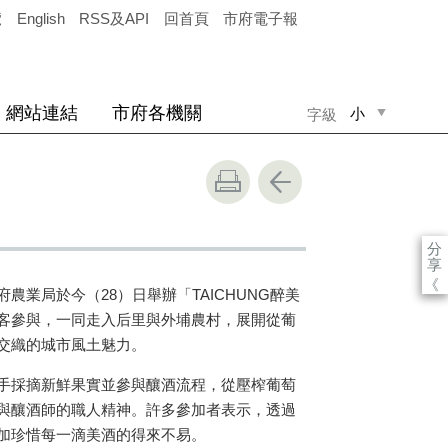
覽
English
RSS及API
回首頁
市府電子報
網站連結
市府各機關
小
字級
中
大
分
享
《
業局於今（28）日舉辦「TAICHUNG醉美
客參與，一同走入后里與外埔農村，展開從葡
交織的城市風土魅力。
手採摘新鮮果實並參與釀酒流程，從壓榨葡萄
與釀酒師的職人精神。許多參加者表示，透過
加珍惜每一滴美酒的得來不易。