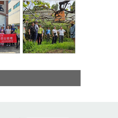
1
釀酒的小故事-釀酒葡萄產
地