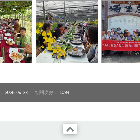
葡萄藤下的饗
走訪外埔文心蘭園
走訪外埔在地酒莊
：
2025-09-28
點閱次數：
1094