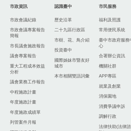
市政資訊
認識臺中
市民服務
市政會議紀錄
歷史沿革
福利及照護
市政會議專案報告
二十九區行政區
常用便民系統
簡報
市樹、花、鳥介紹
臺中市政府服務
市長議會施政報告
心
投資臺中
議會專案報告
合署辦公資訊
國際姊妹市暨友好
重大工程成本效益
城市
機關社群
分析
本市相關雙語詞彙
APP專區
議會業務工作報告
就業及創業
中程施政計畫
消保園地
年度施政計畫
消費爭議申訴
年度施政成績單
調解行政
列管案件月報
法律扶助(法律諮