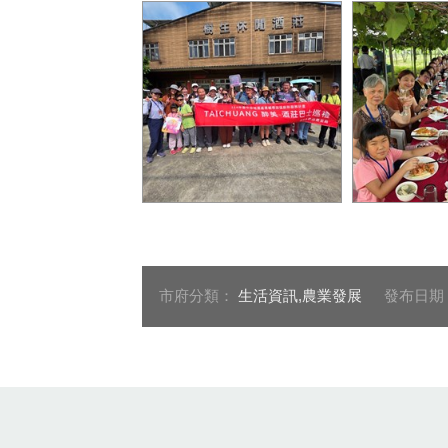
走訪外埔在地酒莊2
產的到餐桌-
宴
市府分類：
生活資訊,農業發展
發布日期
:::