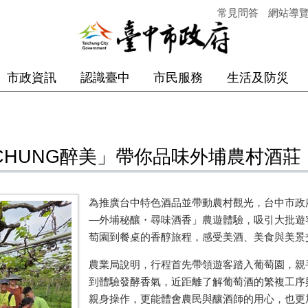
常見問答
網站導
市政資訊
認識臺中
市民服務
生活及防災
ICHUNG醉美」帶你品味外埔農村酒莊
為推廣台中特色酒品並帶動農村觀光，台中市政府農
—外埔秘釀・尋味酒香」農遊體驗，吸引大批遊
萄園到餐桌的香醇旅程，感受美酒、美食與美景
農業局說明，行程首先帶領遊客踏入葡萄園，親
到體驗發酵香氣，近距離了解葡萄酒的繁複工序
親身操作，更能體會農民與釀酒師的用心，也更