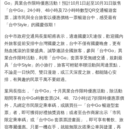
Go
」異業合作限時優惠活動！預計
10
月
1
日起至
10
月
31
日販售
「台中
Go
」
24
小時、
48
小時及
72
小時時數型
QR
交通暢遊套
票，讓市民與全台旅客以優惠價格一票暢遊台中，感受最有
「台中
Style
」的國慶假期！
台中市政府交通局長葉昭甫表示，適逢國慶
3
天連假，歡迎國內
外旅客提前安排中台灣國慶之旅，台中不僅有國慶晚會，更有
熱血搖滾的音樂盛典。誠摯邀請全國旅客，參與「台中
Go
」異
業合作限時活動，利用「台中
Go
」套票享受無縫交通，規劃最
具「台中
Style
」的小旅行，旅客可輕鬆串聯活動與周邊景點，
不論是一日快閃、雙日漫遊，或三天深度之旅，都能隨心安
排，有興趣的民眾千萬不要錯過。
葉局長指出，「台中
Go
」十月異業合作限時優惠活動，除活動
期間享有台中
Go
時數套票
(24
、
48
、
72
小時
)
近
7
折限時優惠票價
外，凡綁定市民限定乘車碼，或購買任一「台中
Go
暢遊型套
票」者，即可獲得好禮抽獎資格；或者至合作商家出示「市民
限定乘車碼」或「台中
Go
套票票證畫面」，即可享有餐飲、旅
宿專屬優惠。只要一機在手，就能無限次搭乘公車與捷運，再