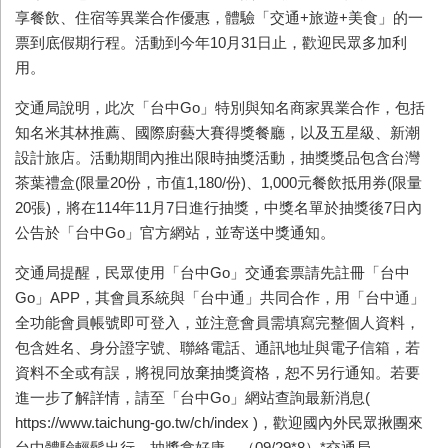
享餐飲、住宿等異業合作優惠，體驗「交通
+
旅遊
+
美食」的一
票到底假期行程。活動到今年
10
月
31
日止，歡迎民眾多加利
用。
交通局說明，此次「台中
Go
」特別與知名商家異業合作，包括
知名米其林推薦、國際廚藝大賽得獎餐廳，以及五星級、新潮
設計旅店。活動期間內推出限時抽獎活動，抽獎獎品包含台灣
茶葉禮盒
(
限量
20
份，市值
1,180/
份
)
、
1,000
元餐飲抵用券
(
限量
20
張
)
，將在
114
年
11
月
7
日進行抽獎，中獎名單於抽獎後
7
日內
公告於「台中
Go
」官方網站，並寄送中獎通知。
交通局提醒，民眾使用「台中
Go
」交通套票請先註冊「台中
Go
」
APP
，其會員系統與「台中通」共同合作，用「台中通」
全功能會員帳號即可登入，並注意會員需填寫完整個人資料，
包含姓名、身分證字號、聯絡電話、通訊地址與電子信箱，若
資料不全或有誤，將視同放棄抽獎資格，恕不另行通知。若要
進一步了解詳情，請至「台中
Go
」網站查詢最新消息
(
https://www.taichung-go.tw/ch/index )
，歡迎國內外民眾揪團來
台中體驗輕鬆出行，抽獎拿好康。（
09/29*8
）
*
交通局