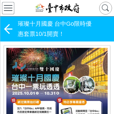
璀璨十月國慶 台中Go限時優
惠套票10/1開賣！