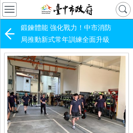
鍛鍊體能 強化戰力！中市消防
局推動新式常年訓練全面升級