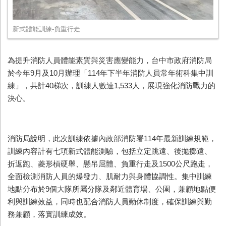
新式體能訓練-負重行走
為提升消防人員體能素質與災害應變能力，台中市政府消防局
於今年
9
月及
10
月辦理「
114
年下半年消防人員常年術科集中訓
練」，共計
40
梯次，訓練人數達
1,533
人，展現強化消防戰力的
決心。
消防局說明，此次訓練依據內政部消防署
114
年最新訓練規範，
訓練內容計有七項新式體能測驗，包括立定跳遠、後拋擲遠、
折返跑、菱形槓硬舉、懸吊屈體、負重行走及
1500
公尺跑走，
全面檢測消防人員的爆發力、肌耐力與身體協調性。集中訓練
地點分布於
9
個大隊所屬分隊及鄰近體育場、公園，兼顧地點便
利與訓練效益，同時也配合消防人員勤休制度，確保訓練與勤
務兼顧，落實訓練成效。