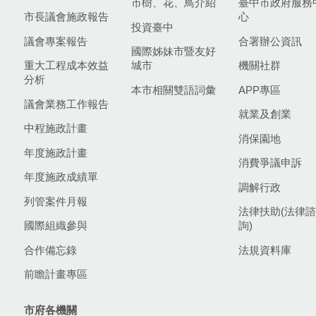
市樹、花、鳥介紹
臺中市政府服務
市長議會施政報告
心
投資臺中
議會專案報告
合署辦公資訊
國際姊妹市暨友好
重大工程成本效益
城市
機關社群
分析
本市相關雙語詞彙
APP專區
議會業務工作報告
就業及創業
中程施政計畫
消保園地
年度施政計畫
消費爭議申訴
年度施政成績單
調解行政
列管案件月報
法律扶助(法律諮
國際組織參與
詢)
合作備忘錄
法規資料庫
前瞻計畫專區
市府各機關