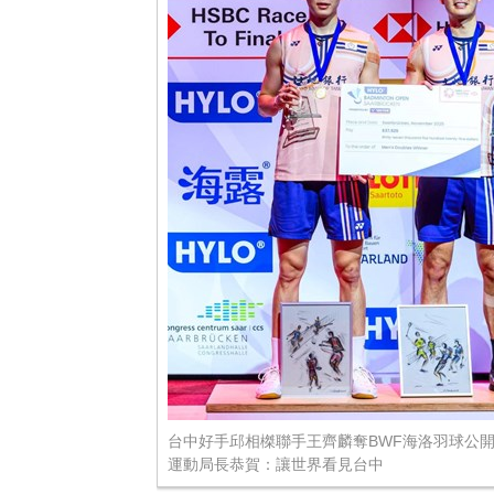
台中好手邱相榤聯手王齊麟奪BWF海洛羽球公開
運動局長恭賀：讓世界看見台中