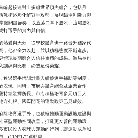
首輪起接連對上多組世界頂尖組合，包括丹
活戰術逐步化解對手攻勢，展現臨場判斷力與
，掌握關鍵節奏，以直落二拿下勝利。這場勝利
雙打選手的實力與自信。
的熱愛與天分，從學校體育班一路晉升國家代
賽，他都全力以赴，並以積極態度不斷進步。
更體現長期磨合與信任累積的成果。游局長也
入訓練與比賽，締造這份榮耀。
，透過選手培訓計畫與績優選手補助等制度，
於表現。同時，市府與體育總會及企業合作，
段持續發揮所長。市府積極培育多元項目人
地方扎根、國際開花的運動政策已見成效。
府除培育選手外，也積極推動運動設施建設與
社區型運動空間改善，打造更友善的運動環
多市民投入羽球與運動的行列，讓運動成為城
1/4*17)*運動局