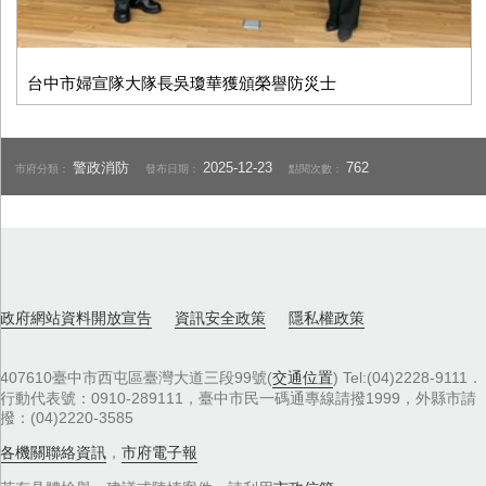
台中市婦宣隊大隊長吳瓊華獲頒榮譽防災士
警政消防
2025-12-23
762
市府分類：
發布日期：
點閱次數：
政府網站資料開放宣告
資訊安全政策
隱私權政策
407610臺中市西屯區臺灣大道三段99號(
交通位置
) Tel:(04)2228-9111．
行動代表號：0910-289111，臺中市民一碼通專線請撥1999，外縣市請
撥：(04)2220-3585
各機關聯絡資訊
，
市府電子報