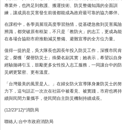
專業外，也跨足到救護、搬運技術、防災整備知識的全面訓
練，讓成員在災害發生前後都能成為政府最可靠的協力夥伴。
在課程中，各學員展現高度學習熱情，從基礎急救到災害風險
辨識，都突破原有框架，不只是「教防火」的志工，更成為能
在各場合協助市府推動減災整備、避難宣導的全方位力量。
值得一提的是，吳大隊長也因長年投入防災工作，深獲市民肯
定，榮獲「榮譽防災士」殊榮名副其實；她表示，希望以自身
經驗拋磚引玉，鼓勵更多女性投入志工服務，一同讓台中的防
災網更緊密、更有溫度。
「台灣最美的風景是人。」在婦女防火宣導隊身兼防災士的努
力下，這句話正一次次在社區中被看見、被實踐，市府也將持
續與民間力量攜手，使民間自主防災機制持續成長。
(12/23*12)*消防局
聯絡人:台中市政府消防局