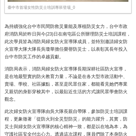
臺中市首場女性防災士培訓專班登場_0
為持續強化台中市民間防救災量能及厚植防災女力，台中市政
府消防局於昨日與今(23)日在南屯區公所辦理防災士培訓課程，
此次學員皆為消防局婦女防火宣導隊成員，並特別邀請婦女防
火宣導大隊大隊長吳瓊華擔任榮譽防災士，以表彰其長年投入
台中市防災工作的卓越貢獻。
消防局表示，消防局婦女防火宣導隊長期深耕社區防火宣導，
是在地最堅實的防火教育力量，不論是在各大型市政活動中、
賣場、學校、社區據點，甚至是民眾住家，都能看見她們專業
又親切的身影穿梭其中，以最貼近生活的方式讓民眾學會防火
觀念。
此次婦女防火宣導隊由吳大隊長親自帶隊，參加防災士培訓課
程，更象徵著「從防火到全災型防災」的能力躍升，其實，防
災士與婦女防火宣導隊的核心精神一致，都是以在地為本，為
守護社區安全付出心力。透過這次課程，隊員們除了本身防火