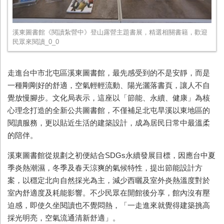
溪東圖書館《閱讀紮營中》登山露營主題書展，精選相關書籍，歡迎
民眾來閱讀_0_0
走進台中市北屯區溪東圖書館，最先感受到的不是安靜，而是
一種剛剛好的舒適，空氣輕輕流動、陽光灑落書頁，讓人不自
覺放慢腳步。文化局表示，這座以「節能、永續、健康」為核
心理念打造的全新公共圖書館，不僅補足北屯旱溪以東地區的
閱讀服務，更以貼近生活的建築設計，成為居民日常中最溫柔
的陪伴。
溪東圖書館從規劃之初便結合SDGs永續發展目標，因應台中夏
季炎熱潮濕，冬季及春天涼爽的氣候特性，提出節能設計方
案，以穩定北向自然採光為主，減少西曬及室外炎熱溫度對於
室內舒適度及耗能影響。不少民眾在開館後分享，館內沒有壓
迫感，即使久坐閱讀也不覺悶熱，「一走進來就覺得建築挑高
採光明亮，空氣流通清新舒適」。