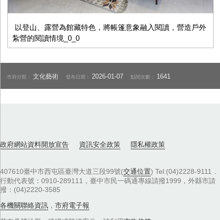
以登山、露營為館藏特色，將帳篷意象融入閱讀，營造戶外
紮營的閱讀情境_0_0
文化藝術
2026-01-07
1641
市府分類：
發布日期：
點閱次數：
政府網站資料開放宣告
資訊安全政策
隱私權政策
407610臺中市西屯區臺灣大道三段99號(
交通位置
) Tel:(04)2228-9111．
行動代表號：0910-289111，臺中市民一碼通專線請撥1999，外縣市請
撥：(04)2220-3585
各機關聯絡資訊
，
市府電子報