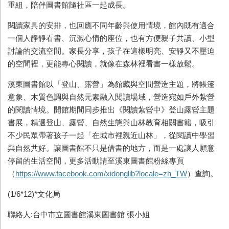
重組，陪伴圖書館隨社區一起成長。
閱讀家具的安排，也回應不同年齡與使用情境，館內既有適合
一個人靜靜看書、沉澱心情的座位，也有方便親子共讀、小型
討論的交流空間。家長分享，孩子在這樣明亮、安靜又不壓迫
的空間裡，更能專心閱讀，就像在森林裡看書一樣放鬆。
溪東圖書館以「登山、露營」為館藏與空間營造主題，將帳篷
意象、木質色調與自然元素融入閱讀場域，營造宛如戶外紮營
的閱讀情境。開館期間同步推出《閱讀紮營中》登山露營主題
書展，精選登山、露營、自然生態與山林教育相關書籍，吸引
不少民眾帶著孩子一起「在城市裡親近山林」，從閱讀中學習
與自然共好。讓圖書館不只是借書的地方，而是一處讓人願意
停留的生活空間，更多活動請至溪東圖書館粉絲專頁
（
https://www.facebook.com/xidonglib?locale=zh_TW
）查詢。
(1/6*12)*文化局
聯絡人:台中市立圖書館溪東圖書館 張小姐