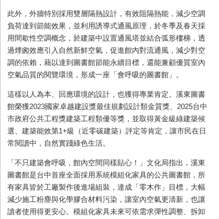
此外，外牆特別採用雙層隔熱設計，有效阻隔熱能，減少空調
負荷達到節能效果，並利用誘導式通風原理，於冬季及春天採
用間歇性空調概念，於建築中設置通風塔並結合弧形樓梯，透
過煙囪效應引入自然新鮮空氣，促進館內對流通風，減少對空
調的依賴，藉以達到圖書館節能永續目標，還能兼顧優質室內
空氣品質的閱覽環境，形成一座「會呼吸的圖書館」。
這樣以人為本、回應環境的設計，也獲得專業肯定。溪東圖書
館榮獲2023國家卓越建設獎最佳規劃設計類金質獎、2025台中
市政府公共工程獎建築工程類優等獎，並取得黃金級綠建築候
選、建築能效第1+級（近零碳建築）評定等肯定，讓市民在日
常閱讀中，自然實踐綠色生活。
「不只建築會呼吸，館內空間同樣貼心！」文化局指出，溪東
圖書館是台中首座全面採用系統模組化家具的公共圖書館，所
有家具皆於工廠製作後進場組裝，達成「零木作」目標，大幅
減少施工粉塵與化學膠合材料污染，讓室內空氣更清新，也讓
讀者使用得更安心。模組化家具未來可依需求彈性調整、拆卸