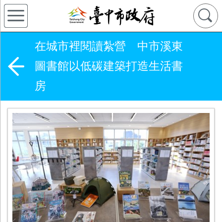
在城市裡閱讀紮營 中市溪東
圖書館以低碳建築打造生活書
房