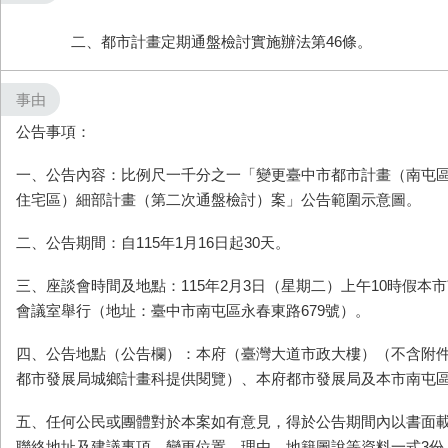
二、都市計畫定期通盤檢討實施辦法第46條。
事由
公告事項：
一、公告內容：比例尺一千分之一「變更臺中市都市計畫（南屯區寶山
住宅區）細部計畫（第二次通盤檢討）案」公告範圍示意圖。
二、公告期間：自​115年1月16日起30天。
三、座談會時間及地點：​115年2月3日（星期二）上午10時假本
會議室舉行（地址：臺中市南屯區永春東路​679號）。
四、公告地點（公告欄）：本府（臺灣大道市政大樓）（不含附
都市發展局城鄉計畫科提供閱覽）、本府都市發展局及本市南屯
五
、任何公民或團體對於本案如有意見，得於公告期間內以書面
聯絡地址及建議事項、變更位置、理由、地籍圖說等資料一式3份