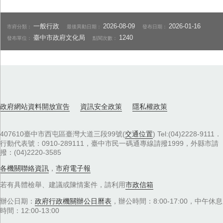
一般行政
2026-08-09
2026-01-16
市府分類：
最後異動日期：
發布日期：
臺中市政府文化局
1240
發布單位：
點閱次數：
政府網站資料開放宣告
資訊安全政策
隱私權政策
407610臺中市西屯區臺灣大道三段99號(
交通位置
) Tel:(04)2228-9111．
行動代表號：0910-289111，臺中市民一碼通專線請撥1999，外縣市請
撥：(04)2220-3585
各機關聯絡資訊
，
市府電子報
若有具體檢舉、建議或陳情案件，請利用
市政信箱
辦公日期：
政府行政機關辦公日曆表
，辦公時間：8:00-17:00，中午休息
時間：12:00-13:00