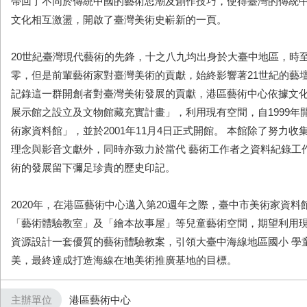
帶回了不同於傳統中國的藝術思潮及創作技巧，使得臺灣的傳統
文化相互激盪，開啟了臺灣美術史嶄新的一頁。
20世紀臺灣現代藝術的先鋒，十之八九均出身於大臺中地區，時至
零，但是前輩藝術家對臺灣美術的貢獻，始終影響著21世紀的藝壇
記錄這一群開創者對臺灣美術發展的貢獻，港區藝術中心依據文
展示館之設立及文物館藏充實計畫」，利用現有空間，自1999年
術家資料館」，並於2001年11月4日正式開館。 本館除了努力
理念與影音文獻外，同時亦致力於當代 藝術工作者之資料紀錄工
術的發展留下彌足珍貴的歷史印記。
2020年，在港區藝術中心邁入第20週年之際，臺中市美術家資料
「藝術體驗教室」及「繪本故事屋」等兒童藝術空間，期望利用現
資源設計一套優質的藝術體驗教案，引領大臺中海線地區國小 學
美，最終達成打造海線在地美術推廣基地的目標。
主辦單位
港區藝術中心