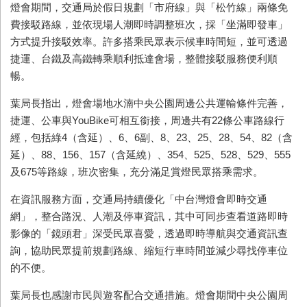
燈會期間，交通局於假日規劃「市府線」與「松竹線」兩條免
費接駁路線，並依現場人潮即時調整班次，採「坐滿即發車」
方式提升接駁效率。許多搭乘民眾表示候車時間短，並可透過
捷運、台鐵及高鐵轉乘順利抵達會場，整體接駁服務便利順
暢。
葉局長指出，燈會場地水湳中央公園周邊公共運輸條件完善，
捷運、公車與YouBike可相互銜接，周邊共有22條公車路線行
經，包括綠4（含延）、6、6副、8、23、25、28、54、82（含
延）、88、156、157（含延繞）、354、525、528、529、555
及675等路線，班次密集，充分滿足賞燈民眾搭乘需求。
在資訊服務方面，交通局持續優化「中台灣燈會即時交通
網」，整合路況、人潮及停車資訊，其中可同步查看道路即時
影像的「鏡頭君」深受民眾喜愛，透過即時導航與交通資訊查
詢，協助民眾提前規劃路線、縮短行車時間並減少尋找停車位
的不便。
葉局長也感謝市民與遊客配合交通措施。燈會期間中央公園周