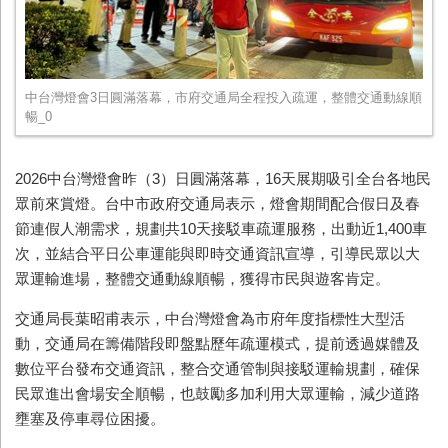
中台灣燈會3日圓滿落幕，市府交通局全程投入疏運，整體交通動線順
暢_0
2026中台灣燈會昨（3）日圓滿落幕，16天展期吸引全台各地民
眾前來賞燈。台中市政府交通局表示，燈會期間配合假日及春
節連假人潮需求，規劃共10天接駁車疏運服務，出動近1,400車
次，並結合平日公車運能與即時交通資訊宣導，引導民眾以大
眾運輸進場，整體交通動線順暢，獲得市民與遊客肯定。
交通局長葉昭甫表示，中台灣燈會為市府年度指標性大型活
動，交通局在籌備階段即盤點歷年疏運模式，提前透過媒體及
數位平台發布交通資訊，整合交通管制與接駁運輸規劃，確保
民眾進出會場安全順暢，也鼓勵多加利用大眾運輸，減少道路
壅塞及停車尋位困擾。