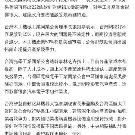
果美國再祭出
232
條款針對鋼鋁加徵高關稅，對手工具產業會影
響很大。建議政府要盡速談妥最惠國待遇。
台灣木工機械工業同業公會理事長張銀恭表示，台灣關稅好不
容易談到
15%
，現在最大的問題是不確定性，廠商投資意願就
會減少。木工機產業
50%
都是美國市場，公會都鼓勵會員出國
拓銷市場提升產業競爭力。
台灣光學工業同業公會總幹事林芝卉指出，目前各產業成本都
提高，除了人才成本，加上光學產業原料稀土短缺，讓產業喪
失競爭力。台灣區電機電子工業同業公會中區辦事處處長吳夢
璠亦表示，中部會員規模比較小，像是關稅影響汽車產業，進
而影響很多汽車電子零組件業者。
台灣智慧自動化與機器人協會副秘書長朱盈勳及台灣區航太工
業同業公會執行秘書朱小蘭表示，建議深化國內產業鏈結加強
業者競爭力，對內補助業者購置機器設備適用投資抵減，對外
要針對不同情況模擬不同因應措施。另外，中央相關補助計畫
申請難度很高，希望程序更簡化、便利。