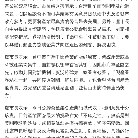
產業影響座談會。市長盧秀燕表示，台灣目前面對關稅及能源
問題，召開座談會不僅可與業界交換意見提供給中央及各縣市
政府參考，更要將產業最真實的聲音帶去美國。另外，盧市長
向中央提出具體建議，包括廣開公聽會聆聽業界需求、制定相
關配套措施、退稅指引機制，呼籲中央「化被動為主動」，要
以具體行動全力協助企業共同度過困境難關、解決困境。
盧市長表示，台中市作為中部產業的龍頭城市，傳統產業或高
科技產業均集中，面對關稅衝擊首當其衝，因此市府率全國之
先，啟動共同對話機制，廣泛聆聽第一線業者心聲，「與產業
界站在一起，共同渡過難關、解決困境。」也希望將台灣產業
最真實、最完整的聲音傳達給全國，並藉由出訪時傳達給美
方。
盧市長表示，今日公聽會匯集各產業領域代表，相關意見十分
珍貴。目前產業面臨最大的挑戰在於「不確定性」，無論是對
美關稅談判進展，或相關條款是否持續有效，皆充滿變數。因
此盧市長呼籲中央政府應化被動為主動，以更積極、具體的行