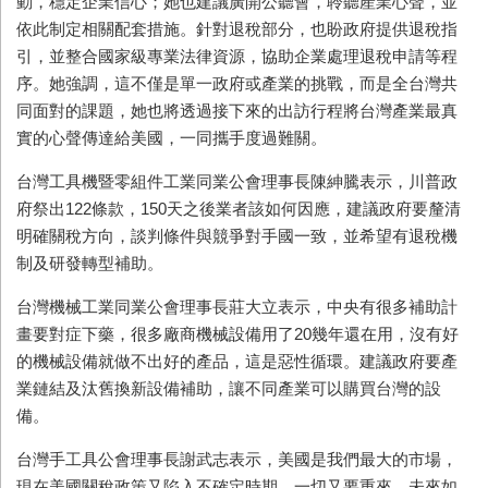
動，穩定企業信心；她也建議廣開公聽會，聆聽產業心聲，並
依此制定相關配套措施。針對退稅部分，也盼政府提供退稅指
引，並整合國家級專業法律資源，協助企業處理退稅申請等程
序。她強調，這不僅是單一政府或產業的挑戰，而是全台灣共
同面對的課題，她也將透過接下來的出訪行程將台灣產業最真
實的心聲傳達給美國，一同攜手度過難關。
台灣工具機暨零組件工業同業公會理事長陳紳騰表示，川普政
府祭出
122
條款，
150
天之後業者該如何因應，建議政府要釐清
明確關稅方向，談判條件與競爭對手國一致，並希望有退稅機
制及研發轉型補助。
台灣機械工業同業公會理事長莊大立表示，中央有很多補助計
畫要對症下藥，很多廠商機械設備用了
20
幾年還在用，沒有好
的機械設備就做不出好的產品，這是惡性循環。建議政府要產
業鏈結及汰舊換新設備補助，讓不同產業可以購買台灣的設
備。
台灣手工具公會理事長謝武志表示，美國是我們最大的市場，
現在美國關稅政策又陷入不確定時期，一切又要重來。未來如