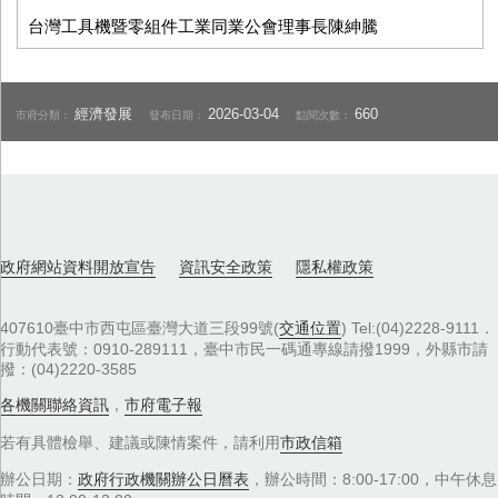
台灣工具機暨零組件工業同業公會理事長陳紳騰
經濟發展
2026-03-04
660
市府分類：
發布日期：
點閱次數：
政府網站資料開放宣告
資訊安全政策
隱私權政策
407610臺中市西屯區臺灣大道三段99號(
交通位置
) Tel:(04)2228-9111．
行動代表號：0910-289111，臺中市民一碼通專線請撥1999，外縣市請
撥：(04)2220-3585
各機關聯絡資訊
，
市府電子報
若有具體檢舉、建議或陳情案件，請利用
市政信箱
辦公日期：
政府行政機關辦公日曆表
，辦公時間：8:00-17:00，中午休息