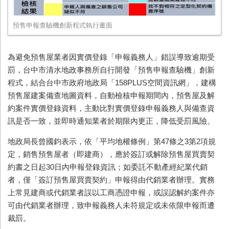
預售申報查驗機創新程式執行畫面
為避免預售屋業者因實價登錄「申報義務人」錯誤導致逾期受
罰，台中市清水地政事務所自行開發「預售申報查驗機」創新
程式，結合台中市政府地政局「158PLUS空間資訊網」，建構
預售屋建案備查地圖資料，自動檢核申報期間內，預售屋及解
約案件實價登錄資料，主動比對實價登錄申報義務人與備查資
訊是否一致，並即時通知業者於期限內更正，降低受罰風險。
地政局長曾國鈞表示，依「平均地權條例」第47條之3第2項規
定，銷售預售屋者（即建商），應於簽訂或解除預售屋買賣契
約書之日起30日內申報登錄資訊；如委託不動產經紀業代銷
者，僅「簽訂預售屋買賣契約」申報得由代銷業者辦理。實務
上常見建商或代銷業者誤以工商憑證申報，或誤認解約案件亦
可由代銷業者辦理，致申報義務人未符規定或未依限申報而遭
裁罰。