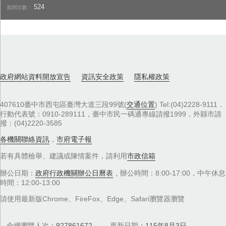
524
點閱次數：
政府網站資料開放宣告
資訊安全政策
隱私權政策
407610臺中市西屯區臺灣大道三段99號(
交通位置
) Tel:(04)2228-9111．
行動代表號：0910-289111，臺中市民一碼通專線請撥1999，外縣市請
撥：(04)2220-3585
各機關聯絡資訊
，
市府電子報
若有具體檢舉、建議或陳情案件，請利用
市政信箱
辦公日期：
政府行政機關辦公日曆表
，辦公時間：8:00-17:00，中午休息
時間：12:00-13:00
請使用最新版Chrome、FireFox、Edge、Safari瀏覽器瀏覽
全網瀏覽人次
927861672
更新日期
115年8月3日