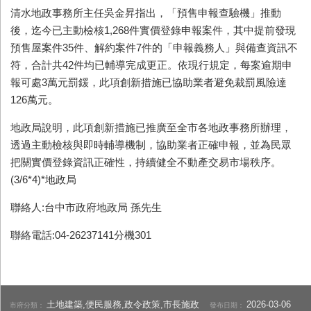
清水地政事務所主任吳金昇指出，「預售申報查驗機」推動
後，迄今已主動檢核1,268件實價登錄申報案件，其中提前發現
預售屋案件35件、解約案件7件的「申報義務人」與備查資訊不
符，合計共42件均已輔導完成更正。依現行規定，每案逾期申
報可處3萬元罰鍰，此項創新措施已協助業者避免裁罰風險達
126萬元。
地政局說明，此項創新措施已推廣至全市各地政事務所辦理，
透過主動檢核與即時輔導機制，協助業者正確申報，並為民眾
把關實價登錄資訊正確性，持續健全不動產交易市場秩序。
(3/6*4)*地政局
聯絡人:台中市政府地政局 孫先生
聯絡電話:04-26237141分機301
土地建築,便民服務,政令政策,市長施政
2026-03-06
市府分類：
發布日期：