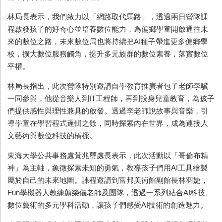
林局長表示，我們致力以「網路取代馬路」，透過兩日營隊課
程啟發孩子的好奇心並培養數位能力，為偏鄉學童開啟通往未
來的數位之路，未來數位局也將持續把AI種子帶進更多偏鄉學
校，擴大數位服務觸角，提升多元族群的數位素養，落實數位
平權。
林局長指出，此次營隊特別邀請自學教育推廣者包子老師李驥
一同參與，他從音樂人到IT工程師，再到投身兒童教育，為孩子
們提供感性與理性兼具的啟發。透過李老師說故事與音樂，引
導學童在學習程式邏輯之餘，同時探索內在世界，成為連接人
文藝術與數位科技的橋樑。
東海大學公共事務處黃兆璽處長表示，此次活動以「哥倫布精
神」為主軸，象徵探索未知的勇氣，教導孩子們用AI工具繪製
屬於自己的未來地圖。課程邀請到富邦美術館副館長林羽婕，
Fun學機器人教練顏榮儀老師及團隊，透過一系列結合AI科技、
數位藝術的多元學科活動，讓孩子們感受AI技術的創造魅力。