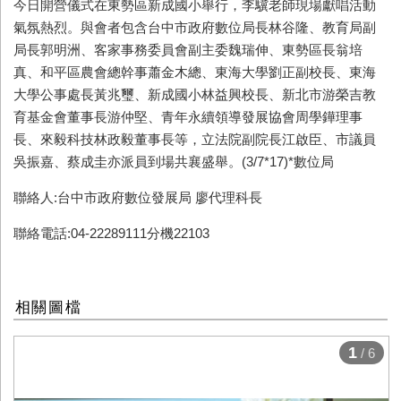
今日開營儀式在東勢區新成國小舉行，李驥老師現場獻唱活動
氣氛熱烈。與會者包含台中市政府數位局長林谷隆、教育局副
局長郭明洲、客家事務委員會副主委魏瑞伸、東勢區長翁培
真、和平區農會總幹事蕭金木總、東海大學劉正副校長、東海
大學公事處長黃兆璽、新成國小林益興校長、新北市游榮吉教
育基金會董事長游仲堅、青年永續領導發展協會周學鏵理事
長、來毅科技林政毅董事長等，立法院副院長江啟臣、市議員
吳振嘉、蔡成圭亦派員到場共襄盛舉。(3/7*17)*數位局
聯絡人:台中市政府數位發展局 廖代理科長
聯絡電話:04-22289111分機22103
相關圖檔
1
/ 6