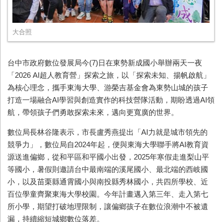
大合照
台中市政府數位發展局今(7)日在東勢新成國小舉辦兩天一夜
「2026 AI超人教育營」探索之旅，以「探索未知、揚帆啟航」
為核心理念，攜手東海大學、游榮吉基金會為東勢山城的孩子
打造一場融合AI學習與創造實作的科技營隊活動，期盼透過AI領
航，帶領孩子們勇敢探索未來，邁向更寬廣的世界。
數位局長林谷隆表示，市長盧秀燕提出「AI力就是城市領先的
競爭力」，數位局自2024年起，便與東海大學聯手將AI教育資
源送進偏鄉，從和平區和平國小出發，2025年寒假走進梨山平
等國小，暑假則邀請台中最南端的溪尾國小、最北端的西岐國
小，以及苗栗縣通霄國小與南投縣秀林國小，共四所學校、近
百位學童齊聚東海大學校園。今年計畫邁入第三年、走入第七
所小學，期望打破地理限制，讓偏鄉孩子在數位浪潮中不被遺
漏，持續縮短城鄉數位落差。