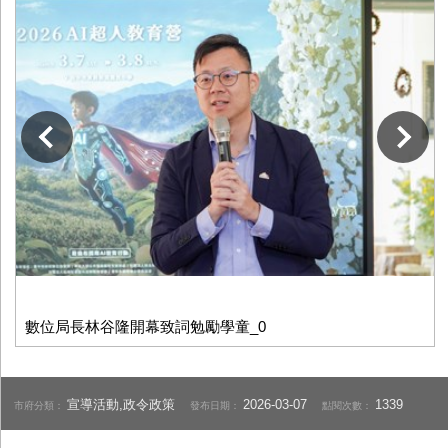
下一張
數位局長林谷隆開幕致詞勉勵學童_0
宣導活動,政令政策
2026-03-07
1339
市府分類：
發布日期：
點閱次數：