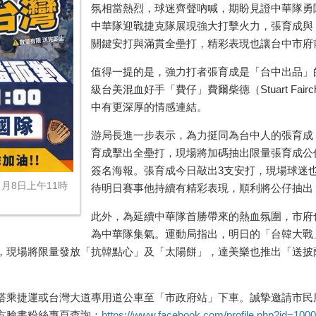
氛相當熱烈，球迷齊聲吶喊，期盼見證中華隊勇
中華隊迎戰捷克隊展現強大打擊火力，張育成與「費仔」費
關鍵安打與滿貫全壘打，精彩表現也讓台中市府
值得一提的是，強力打者張育成是「台中出品」
級台美混血好手「費仔」費爾柴德（Stuart Fai
中有更深厚的情感連結。
游局長進一步表示，為力挺同為台中人的張育成
育成擊出全壘打，現場將加碼抽出限量張育成公
簽名海報。張育成今日敲出3支安打，現場球迷
月8日上午11時
待明日賽事他持續有精彩表現，順利將公仔抽出
此外，為延續中華隊首勝帶來的熱血氛圍，市府
為中華隊集氣。運動局指出，明日的「台韓大戰
，現場將限量發放「抗韓點心」及「太陽餅」，達美樂也推出「送披
搭乘捷運或台灣大道專用道公車至「市政府站」下車。誠摯邀請市民
方臉書粉絲專頁查詢：
https://www.facebook.com/profile.php?id=1