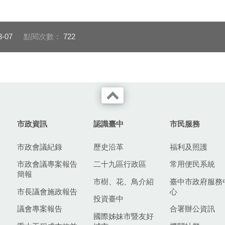
廣場挺中華
幕轉播中華隊對
事，讓府前廣場
播派對現
3-07
點閱次數：
722
市政資訊
認識臺中
市民服務
市政會議紀錄
歷史沿革
福利及照護
市政會議專案報告
二十九區行政區
常用便民系統
簡報
市樹、花、鳥介紹
臺中市政府服務
市長議會施政報告
心
投資臺中
議會專案報告
合署辦公資訊
國際姊妹市暨友好