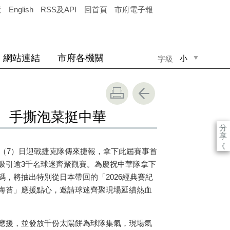
覽
English
RSS及API
回首頁
市府電子報
網站連結
市府各機關
小
字級
中
大
球、手撕泡菜挺中華
分
享
《
今（7）日迎戰捷克隊傳來捷報，拿下此屆賽事首
吸引逾3千名球迷齊聚觀賽。為慶祝中華隊拿下
，將抽出特別從日本帶回的「2026經典賽紀
海苔」應援點心，邀請球迷齊聚現場延續熱血
應援，並發放千份太陽餅為球隊集氣，現場氣