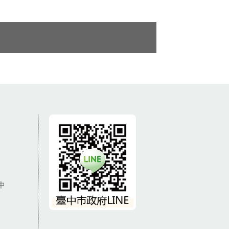
戰捷克賽
再度化身直
中