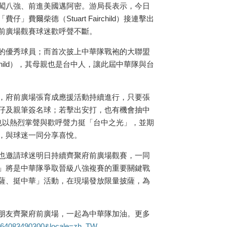
闖八強、前進美國邁阿密。游局長表示，今日
爾柴德（Stuart Fairchild）接連擊出
前廣場觀賽球迷歡呼聲不斷。
的優秀球員；而首次披上中華隊戰袍的大聯盟
rchild），其母親也是台中人，讓此屆中華隊與台
，府前廣場張育成應援活動持續進行，只要張
仔及親筆簽名球；若擊出安打，也有機會抽中
也以熱烈掌聲與歡呼聲力挺「台中之光」，並期
，與球迷一同分享喜悅。
也邀請球迷明日持續齊聚府前廣場觀賽，一同
」將是中華隊爭取晉級八強複賽的重要關鍵戰
薩、挺中華」活動，在現場發放限量披薩，為
朋友齊聚府前廣場，一起為中華隊加油。更多
00064083490300&locale=zh_TW