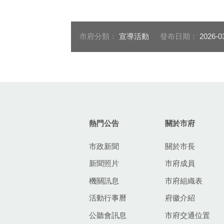
名球迷至府前廣場為中華隊
現加油
加油，球迷不畏豔陽大聲應
援
市府分類：
宣導活動
發布日期：
2026-0
:::
熱門公告
關於市府
市政新聞
關於市長
新聞照片
市府成員
機關訊息
市府組織表
活動行事曆
府徽介紹
公聽會訊息
市府交通位置