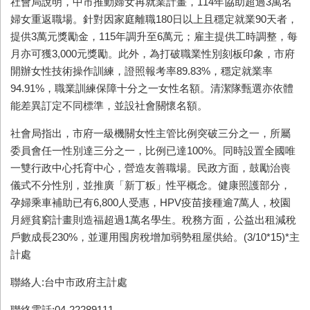
社會局說明，中市推動婦女再就業計畫，114年協助超過3萬名
婦女重返職場。針對因家庭離職180日以上且穩定就業90天者，
提供3萬元獎勵金，115年調升至6萬元；雇主提供工時調整，每
月亦可獲3,000元獎勵。此外，為打破職業性別刻板印象，市府
開辦女性技術操作訓練，證照報考率89.83%，穩定就業率
94.91%，職業訓練保障十分之一女性名額。清潔隊甄選亦依體
能差異訂定不同標準，並設社會關懷名額。
社會局指出，市府一級機關女性主管比例突破三分之一，所屬
委員會任一性別達三分之一，比例已達100%。同時設置全國唯
一雙行政中心托育中心，營造友善職場。民政方面，鼓勵治喪
儀式不分性別，並推廣「新丁粄」性平概念。健康照護部分，
孕婦乘車補助已有6,800人受惠，HPV疫苗接種逾7萬人，校園
月經貧窮計畫則造福超過1萬名學生。稅務方面，公益出租減稅
戶數成長230%，並運用囤房稅增加弱勢租屋供給。(3/10*15)*主
計處
聯絡人:台中市政府主計處
聯絡電話:04-22289111