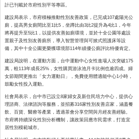
計已刊載於市府性別平等專區。
建設局表示，市府積極推動性別友善政策，已完成107處陽光公
廁，提高男女廁間比至1比5，坐蹲比由3比2提升為4比1，今年
將再提升至5比1，以提供友善如廁環境，並於十全公園等處設
置親子及性別友善廁所，導入智慧管理與可掀式照護床等設
備，其中十全公園更榮獲環境部114年績優公廁評比特優肯定。
建設局說明，在運動方面，台中運動中心女性進場人次突破175
萬，較113年成長25%，女性購買游泳池月卡比例也逾四成。婦
女節期間更推出「女力運動日」，免費使用體適能中心1小時，
鼓勵女性投入運動。
社會局表示，台中市已設立8家婦女及新住民培力中心，提供心
理諮商、法律諮詢等服務，並招募316家性別友善店家，涵蓋餐
飲、百貨、醫療等產業，透過茶會分享空間與月經友善經驗。
市府將持續深化性別分析機制，讓政策回應市民需求，打造宜
居性別模範城市。