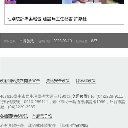
性別統計專案報告-建設局主任秘書 許獻鍾
市長施政
2026-03-10
837
市府分類：
發布日期：
點閱次數：
政府網站資料開放宣告
資訊安全政策
隱私權政策
407610臺中市西屯區臺灣大道三段99號(
交通位置
) Tel:(04)2228-9111．
行動代表號：0910-289111，臺中市民一碼通專線請撥1999，外縣市請
撥：(04)2220-3585
各機關聯絡資訊
，
市府電子報
若有具體檢舉、建議或陳情案件，請利用
市政信箱