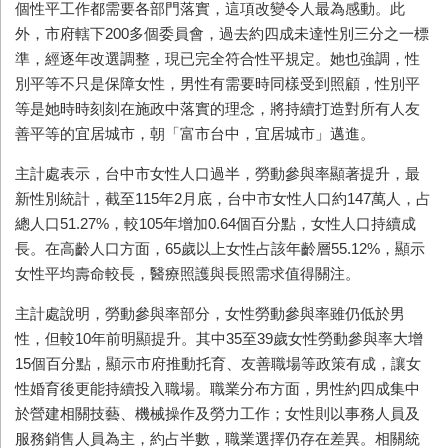
個性平工作都需要各部門落實，這項改變令人最為感動。此
外，市府轄下200多個委員會，過去約四成未達性別三分之一標
準，經逐年改選調整，現已完全符合性平規定。她也強調，性
別平等不只是保障女性，男性有需要時同樣受到照顧，性別平
等是她時時刻刻在施政中落實的理念，將持續打造對所有人友
善平等的宜居城市，朝「富市台中，宜居城市」邁進。
主計處表示，台中市女性人口過半，勞動參與率顯著提升，最
新性別統計，截至115年2月底，台中市女性人口約147萬人，占
總人口51.27%，較105年增加0.64個百分點，女性人口持續成
長。在高齡人口方面，65歲以上女性占該年齡層55.12%，顯示
女性平均壽命較長，醫療照護與長照需求值得關注。
主計處說明，勞動參與率部分，女性勞動參與率雖仍低於男
性，但較10年前明顯提升。其中35至39歲女性勞動參與率大增
15個百分點，顯示市府推動托育、友善職場等政策有成，讓女
性婚育後更能持續投入職場。職業分布方面，男性約四成集中
於營建相關技藝、機械操作及勞力工作；女性則以事務人員及
服務銷售人員為主，約占半數，職業選擇仍存在差異。相關統