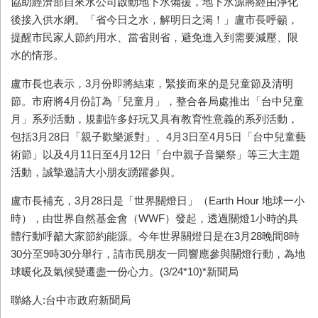
協助經濟部自來水公司啟動地下水備援，地下水源將經由淨化
後接入供水網。「省今日之水，解明日之渴！」盧市長呼籲，
提醒市民家人節約用水、當省則省，避免進入到需要減壓、限
水的情形。
盧市長也表示，3月份即將結束，緊接而來的是兒童節及清明
節。市府將4月份訂為「兒童月」，整合各局處推出「台中兒童
月」系列活動，規劃許多好玩又具有教育性意義的系列活動，
包括3月28日「親子歡樂派對」、4月3日至4月5日「台中兒童藝
術節」以及4月11日至4月12日「台中親子音樂祭」等三大主題
活動，誠摯邀請大小朋友踴躍參與。
盧市長補充，3月28日是「世界關燈日」（Earth Hour 地球一小
時），由世界自然基金會（WWF）發起，透過關燈1小時的具
體行動呼籲大家節約能源。今年世界關燈日是在3月28晚間8時
30分至9時30分舉行，請市民朋友一同響應參與關燈行動，為地
球暖化及氣候變遷盡一份心力。(3/24*10)*新聞局
聯絡人:台中市政府新聞局