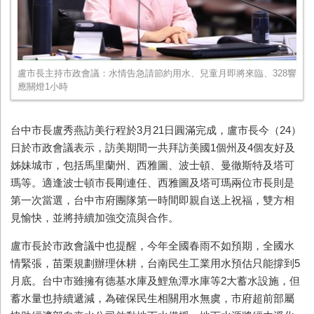
盧市長主持市政會議：水情告急請節約用水、兒童月即將來臨、328響
應關燈1小時
台中市長盧秀燕訪美行程於3月21日圓滿完成，盧市長今（24）
日於市政會議表示，訪美期間一共拜訪美國1個州及4個友好及
姊妹城市，包括馬里蘭州、西雅圖、波士頓、曼徹斯特及塔可
瑪等。適逢波士頓市長剛連任、西雅圖及塔可瑪兩位市長則是
第一次當選，台中市府團隊第一時間即親自送上祝福，雙方相
見愉快，並將持續加強交流與合作。
盧市長於市政會議中也提醒，今年全國春雨不如預期，全國水
情緊張，苗栗規劃辦理休耕，台南民生工業用水預估只能撐到5
月底。台中市雖擁有德基水庫及鯉魚潭水庫等2大蓄水設施，但
蓄水量也持續遞減，為確保民生相關用水無虞，市府超前部屬