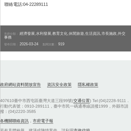
聯絡電話:04-22289111
經濟發展,水利發展,教育文化,休閒旅遊,生活資訊,市長施政,外交
市府分類：
事務
2026-03-24
919
發布日期：
點閱次數：
政府網站資料開放宣告
資訊安全政策
隱私權政策
407610臺中市西屯區臺灣大道三段99號(
交通位置
) Tel:(04)2228-9111．
行動代表號：0910-289111，臺中市民一碼通專線請撥1999，外縣市請
撥：(04)2220-3585
各機關聯絡資訊
，
市府電子報
若有具體檢舉、建議或陳情案件，請利用
市政信箱