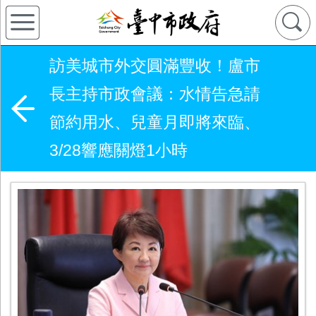
訪美城市外交圓滿豐收！盧市
長主持市政會議：水情告急請
節約用水、兒童月即將來臨、
3/28響應關燈1小時