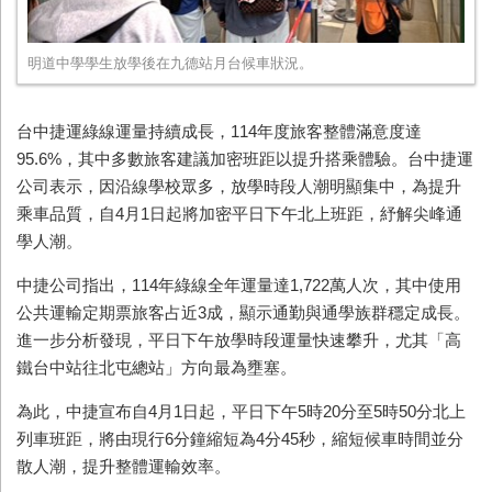
明道中學學生放學後在九德站月台候車狀況。
台中捷運綠線運量持續成長，114年度旅客整體滿意度達
95.6%，其中多數旅客建議加密班距以提升搭乘體驗。台中捷運
公司表示，因沿線學校眾多，放學時段人潮明顯集中，為提升
乘車品質，自4月1日起將加密平日下午北上班距，紓解尖峰通
學人潮。
中捷公司指出，114年綠線全年運量達1,722萬人次，其中使用
公共運輸定期票旅客占近3成，顯示通勤與通學族群穩定成長。
進一步分析發現，平日下午放學時段運量快速攀升，尤其「高
鐵台中站往北屯總站」方向最為壅塞。
為此，中捷宣布自4月1日起，平日下午5時20分至5時50分北上
列車班距，將由現行6分鐘縮短為4分45秒，縮短候車時間並分
散人潮，提升整體運輸效率。