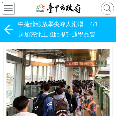
中捷綠線放學尖峰人潮增 4/1
起加密北上班距提升通學品質