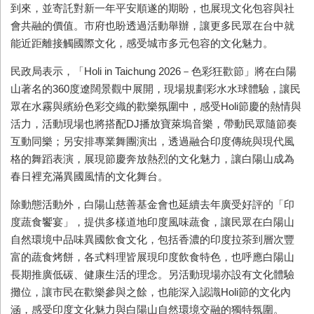
到來，並寄託對新一年平安順遂的期盼，也展現文化包容與社
會共融的價值。市府也盼透過活動舉辦，讓更多民眾在台中就
能近距離接觸國際文化，感受城市多元包容的文化魅力。
民政局表示，「Holi in Taichung 2026－色彩狂歡節」將在白陽
山著名的360度遼闊景觀中展開，現場規劃彩水水球體驗，讓民
眾在水霧與繽紛色彩交織的歡樂氛圍中，感受Holi節慶的熱情與
活力，活動現場也將搭配DJ播放寶萊塢音樂，帶動民眾隨節奏
互動同樂；另安排專業舞團演出，透過融合印度傳統與現代風
格的舞蹈表演，展現節慶奔放熱烈的文化魅力，讓白陽山成為
春日裡充滿異國風情的文化舞台。
除動態活動外，白陽山慈善基金會也延續去年廣受好評的「印
度蔬食饗宴」，提供多樣道地印度風味蔬食，讓民眾在白陽山
自然環境中品味異國飲食文化，包括香濃的印度拉茶到層次豐
富的蔬食烤餅，各式料理皆展現印度飲食特色，也呼應白陽山
長期推廣低碳、健康生活的理念。另活動現場亦設有文化體驗
攤位，讓市民在歡樂參與之餘，也能深入認識Holi節的文化內
涵，感受印度文化魅力與白陽山自然環境交融的獨特氛圍。