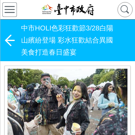
中市HOLI色彩狂歡節3/28白陽
山繽紛登場 彩水狂歡結合異國
美食打造春日盛宴