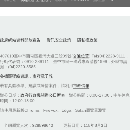
休閒旅遊,生活資訊
2026-03-25
1811
市府分類：
發布日期：
點閱次數：
政府網站資料開放宣告
資訊安全政策
隱私權政策
407610臺中市西屯區臺灣大道三段99號(
交通位置
) Tel:(04)2228-9111．
行動代表號：0910-289111，臺中市民一碼通專線請撥1999，外縣市請
撥：(04)2220-3585
各機關聯絡資訊
，
市府電子報
若有具體檢舉、建議或陳情案件，請利用
市政信箱
辦公日期：
政府行政機關辦公日曆表
，辦公時間：8:00-17:00，中午休息
時間：12:00-13:00
請使用最新版Chrome、FireFox、Edge、Safari瀏覽器瀏覽
全網瀏覽人次
928598640
更新日期
115年8月3日