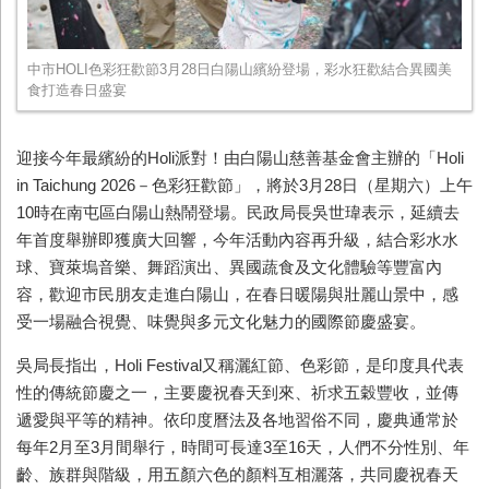
中市HOLI色彩狂歡節3月28日白陽山繽紛登場，彩水狂歡結合異國美
食打造春日盛宴
迎接今年最繽紛的Holi派對！由白陽山慈善基金會主辦的「Holi
in Taichung 2026－色彩狂歡節」，將於3月28日（星期六）上午
10時在南屯區白陽山熱鬧登場。民政局長吳世瑋表示，延續去
年首度舉辦即獲廣大回響，今年活動內容再升級，結合彩水水
球、寶萊塢音樂、舞蹈演出、異國蔬食及文化體驗等豐富內
容，歡迎市民朋友走進白陽山，在春日暖陽與壯麗山景中，感
受一場融合視覺、味覺與多元文化魅力的國際節慶盛宴。
吳局長指出，Holi Festival又稱灑紅節、色彩節，是印度具代表
性的傳統節慶之一，主要慶祝春天到來、祈求五穀豐收，並傳
遞愛與平等的精神。依印度曆法及各地習俗不同，慶典通常於
每年2月至3月間舉行，時間可長達3至16天，人們不分性別、年
齡、族群與階級，用五顏六色的顏料互相灑落，共同慶祝春天