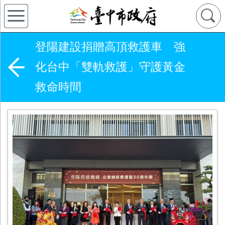
登陽建設捐贈高頂救護車 強
化台中「雙軌救護」守護黃金
救命時間