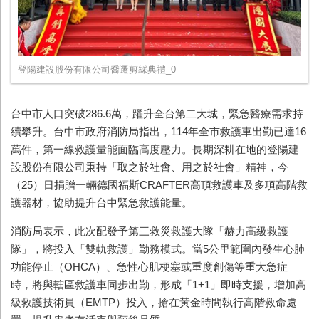
登陽建設股份有限公司喬遷剪綵典禮_0
台中市人口突破286.6萬，躍升全台第二大城，緊急醫療需求持
續攀升。台中市政府消防局指出，114年全市救護車出勤已達16
萬件，第一線救護量能面臨高度壓力。長期深耕在地的登陽建
設股份有限公司秉持「取之於社會、用之於社會」精神，今
（25）日捐贈一輛德國福斯CRAFTER高頂救護車及多項高階救
護器材，協助提升台中緊急救護能量。
消防局表示，此次配發予第三救災救護大隊「赫力高級救護
隊」，將投入「雙軌救護」勤務模式。當5公里範圍內發生心肺
功能停止（OHCA）、急性心肌梗塞或重度創傷等重大急症
時，將與轄區救護車同步出勤，形成「1+1」即時支援，增加高
級救護技術員（EMTP）投入，搶在黃金時間執行高階救命處