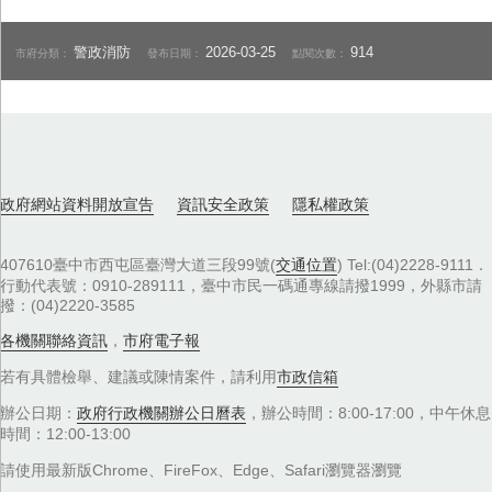
警政消防
2026-03-25
914
市府分類：
發布日期：
點閱次數：
政府網站資料開放宣告
資訊安全政策
隱私權政策
407610臺中市西屯區臺灣大道三段99號(
交通位置
) Tel:(04)2228-9111．
行動代表號：0910-289111，臺中市民一碼通專線請撥1999，外縣市請
撥：(04)2220-3585
各機關聯絡資訊
，
市府電子報
若有具體檢舉、建議或陳情案件，請利用
市政信箱
辦公日期：
政府行政機關辦公日曆表
，辦公時間：8:00-17:00，中午休息
時間：12:00-13:00
請使用最新版Chrome、FireFox、Edge、Safari瀏覽器瀏覽