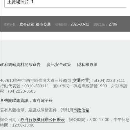
土資場照片_1
政令政策,都市發展
2026-03-31
2786
市府分類：
發布日期：
點閱次數：
政府網站資料開放宣告
資訊安全政策
隱私權政策
407610臺中市西屯區臺灣大道三段99號(
交通位置
) Tel:(04)2228-9111．
行動代表號：0910-289111，臺中市民一碼通專線請撥1999，外縣市請
撥：(04)2220-3585
各機關聯絡資訊
，
市府電子報
若有具體檢舉、建議或陳情案件，請利用
市政信箱
辦公日期：
政府行政機關辦公日曆表
，辦公時間：8:00-17:00，中午休息
時間：12:00-13:00