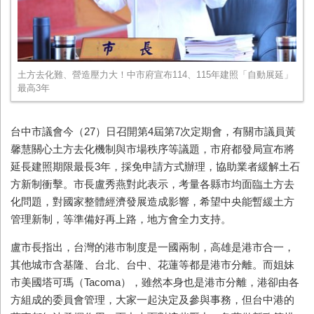
土方去化難、營造壓力大！中市府宣布114、115年建照「自動展延」
最高3年
台中市議會今（27）日召開第4屆第7次定期會，有關市議員黃
馨慧關心土方去化機制與市場秩序等議題，市府都發局宣布將
延長建照期限最長3年，採免申請方式辦理，協助業者緩解土石
方新制衝擊。市長盧秀燕對此表示，考量各縣市均面臨土方去
化問題，對國家整體經濟發展造成影響，希望中央能暫緩土方
管理新制，等準備好再上路，地方會全力支持。
盧市長指出，台灣的港市制度是一國兩制，高雄是港市合一，
其他城市含基隆、台北、台中、花蓮等都是港市分離。而姐妹
市美國塔可瑪（Tacoma），雖然本身也是港市分離，港卻由各
方組成的委員會管理，大家一起決定及參與事務，但台中港的