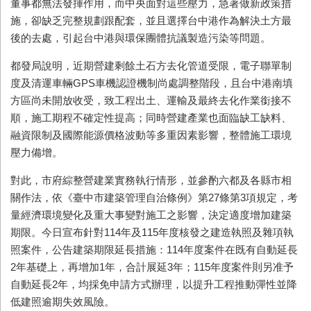
董事都無法發揮作用，而中央面對這些壓力，急著做新政策措
施，卻缺乏完整規劃跟配套，並且選擇台中港作為解決土方最
後的去處，引起台中港與環保團體抗議製造污染等問題。
都發局說明，近期營建剩餘土石方去化管道受限，電子聯單制
度及清運車輛GPS車機認證機制尚處調整階段，且台中港南填
方區尚未開放收受，致工程出土、運輸及最終去化作業銜接不
順，施工期程不確定性提高；同時營建產業也面臨缺工缺料、
融資限制及國際能源價格波動等多重因素影響，整體施工環境
壓力備增。
對此，市府綜整營建業實務執行情形，並參酌六都及各縣市相
關作法，依《臺中市建築管理自治條例》第27條第3項規定，考
量經濟環境變化及重大事變對施工之影響，決定適度增加建築
期限。今日宣布針對114年及115年度核發之建造執照及雜項執
照案件，公告建築期限延長措施：114年度案件在既有自動延長
2年基礎上，再增加1年，合計展延3年；115年度案件則另准予
自動延長2年，均採免申請方式辦理，以提升工程推動彈性並降
低建照逾期失效風險。