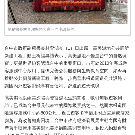
副秘書長林育鴻率領大家一同虔誠祭拜。
台中市政府副秘書長林育鴻今（1）日出席「高美濕地公共廁所
新建工程」動土祈福典禮表示，高美濕地不僅是台中的自然瑰
寶，更是世界旅客認識台中的重要窗口。市府於2019年完成遊
客服務中心啟用，提供完善公共服務與生態教育空間，如今再
推動公共廁所新建工程，將進一步完善木棧道周邊公共設施，
讓國內外遊客都能享有更便利、舒適的遊憩環境。
高美濕地以絕美夕陽與豐富濕地生態聞名，吸引無數遊客到
訪，已成為台中最具代表性的國際級景點之一。然而木棧道距
離遊客服務中心約800公尺，過去遊客多需借用附近宮廟或店家
廁所。為改善如廁困境，台中市政府經濟發展局主動向國有財
產署爭取撥用高美濕地美堤街臨路閒置用地，並投入約新台幣