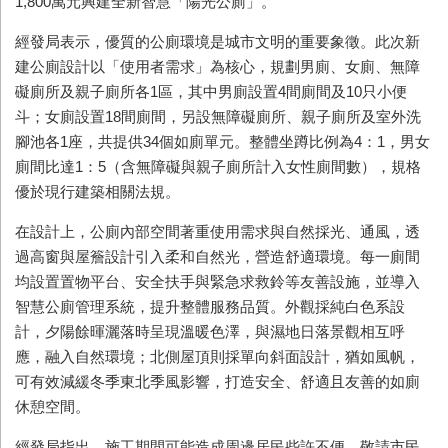
1,800萬元興建全新智慧「陽光公廁」。
經發局表示，優質的公廁環境是城市文明的重要象徵。此次新
建公廁設計以「使用者需求」為核心，規劃男廁、女廁、無障
礙廁所及親子廁所各1區，其中男廁設置4間廁間及10只小便
斗；女廁設置18間廁間，另設無障礙廁所、親子廁所及室外洗
腳池各1座，共提供34個如廁單元。整體坐蹲比例為4：1，男女
廁間比達1：5（含無障礙與親子廁所計入女性廁間數），規格
優於現行建築相關法規。
在設計上，公廁內部空間著重使用需求與自然採光、通風，透
過高窗與屋簷設計引入柔和自然光，營造舒適環境。每一廁間
均設置置物平台、安全扶手與緊急求救鈴等友善設施，並導入
智慧公廁管理系統，提升整體服務品質。外觀採純白色系設
計，夕陽餘暉灑落時呈現溫暖色澤，與濕地日落景觀相互呼
應，融入自然環境；北側屋頂則採單向斜面設計，猶如風帆，
可有效減緩冬季東北季風影響，打造安全、舒適且友善的如廁
休憩空間。
經發局指出，施工期間可能造成周邊居民些許不便，敬請市民