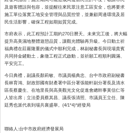
及遊客體諒與包容，並提醒往來民眾注意工區安全，也將要求
施工單位落實工地安全管理與品質控管，並兼顧周邊環境及居
民生活影響，確保工程如期如質完成。
市府表示，此工程預計工期約270日曆天。未來完工後，將大幅
提升高美濕地整體遊憩品質，讓觀光體驗再升級。今日動土祈
福典禮在莊嚴隆重的儀式中順利完成，林副秘書長與現場貴賓
共同持金鏟動土，象徵工程正式啟動，並祈願工程順利圓滿、
平安完工。
今日典禮，副議長顏莉敏、市議員楊典忠、台中市政府副秘書
長林育鴻、財政部國有財產署中區分署張能軒副分署長及清水
區長蔡慶生、在地里長與高美觀光文化促進會總幹事黃信仁等
人皆出席；立法委員蔡其昌、議長張清照、市議員王立任、陳
廷秀也派代表到場共襄盛舉。(4/1*4)*經發局
聯絡人:台中市政府經濟發展局