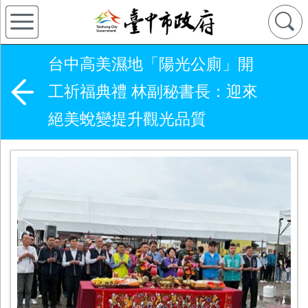
台中高美濕地「陽光公廁」開
工祈福典禮 林副秘書長：迎來
絕美蛻變提升觀光品質