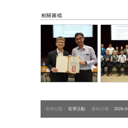
相關圖檔
運動部全民運動署長房瑞文
運動部全民
頒聘委員聘書予運動局長游
文、運動局
志祥_0
審查委員進行
競賽審查會_
市府分類：
宣導活動
發布日期：
2026-0