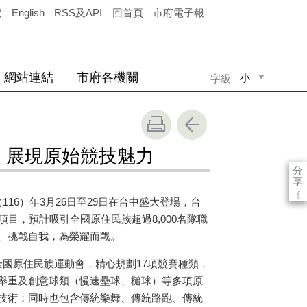
覽
English
RSS及API
回首頁
市府電子報
網站連結
市府各機關
小
字級
中
大
」展現原始競技魅力
分
享
《
16）年3月26日至29日在台中盛大登場，台
目，預計吸引全國原住民族超過8,000名隊職
、挑戰自我，為榮耀而戰。
全國原住民族運動會，精心規劃17項競賽種類，
舉重及創意球類（慢速壘球、槌球）等多項原
技術；同時也包含傳統樂舞、傳統路跑、傳統