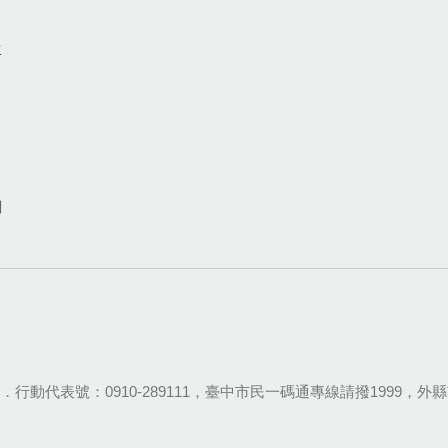
生
網
28-9111．行動代表號：0910-289111，臺中市民一碼通專線請撥1999，外縣市