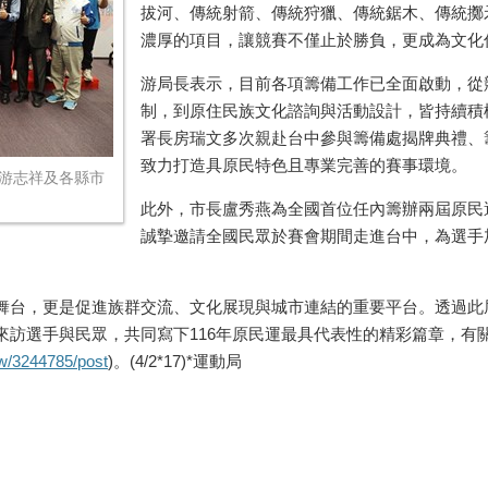
拔河、傳統射箭、傳統狩獵、傳統鋸木、傳統擲
濃厚的項目，讓競賽不僅止於勝負，更成為文化
游局長表示，目前各項籌備工作已全面啟動，從
制，到原住民族文化諮詢與活動設計，皆持續積
署長房瑞文多次親赴台中參與籌備處揭牌典禮、
致力打造具原民特色且專業完善的賽事環境。
游志祥及各縣市
此外，市長盧秀燕為全國首位任內籌辦兩屆原民
誠摯邀請全國民眾於賽會期間走進台中，為選手
舞台，更是促進族群交流、文化展現與城市連結的重要平台。透過此
訪選手與民眾，共同寫下116年原民運最具代表性的精彩篇章，有關
tw/3244785/post
)。(4/2*17)*運動局