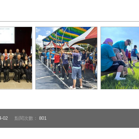
運動署長房瑞
傳統射箭是具文化特色濃厚
傳統鋸木需要力
長游志祥及競賽
的項目_0
作_0
116年原民運
0
4-02
點閱次數：
801