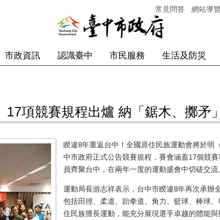
常見問答
網站導
市政資訊
認識臺中
市民服務
生活及防災
 17項競賽規程出爐 納「鋸木、擲矛
睽違8年重返台中！全國原住民族運動會將於明（1
中市政府正式公告競賽規程，賽會涵蓋17個競賽項
員齊聚台中，在兩年一度的運動盛會中切磋交流
運動局長游志祥表示，台中市睽違8年再次承辦
包括田徑、柔道、跆拳道、角力、籃球、棒球、
住民族擅長運動，能充分展現選手卓越的體能與