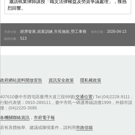
邀請執業律師講授「職災法律權益及勞資爭議處理」，獲熱
烈回響。
經濟發展,就業訓練,市長施政,勞工事務
2026-04-13
市府分類：
發布日期：
513
點閱次數：
政府網站資料開放宣告
資訊安全政策
隱私權政策
407610臺中市西屯區臺灣大道三段99號(
交通位置
) Tel:(04)2228-9111．
行動代表號：0910-289111，臺中市民一碼通專線請撥1999，外縣市請
撥：(04)2220-3585
各機關聯絡資訊
，
市府電子報
若有具體檢舉、建議或陳情案件，請利用
市政信箱