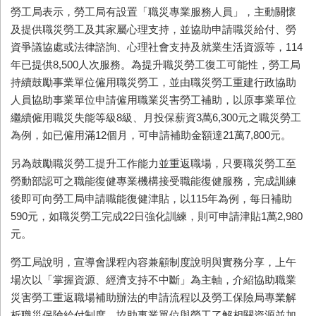
勞工局表示，勞工局有設置「職災專業服務人員」，主動關懷
及提供職災勞工及其家屬心理支持，並協助申請職災給付、勞
資爭議協處或法律諮詢、心理社會支持及就業生活資源等，114
年已提供8,500人次服務。為提升職災勞工復工可能性，勞工局
持續鼓勵事業單位僱用職災勞工，並由職災勞工重建行政協助
人員協助事業單位申請僱用職業災害勞工補助，以原事業單位
繼續僱用職災失能等級8級、月投保薪資3萬6,300元之職災勞工
為例，如已僱用滿12個月，可申請補助金額達21萬7,800元。
另為鼓勵職災勞工提升工作能力並重返職場，只要職災勞工至
勞動部認可之職能復健專業機構接受職能復健服務，完成訓練
後即可向勞工局申請職能復健津貼，以115年為例，每日補助
590元，如職災勞工完成22日強化訓練，則可申請津貼1萬2,980
元。
勞工局說明，宣導會課程內容兼顧制度說明與實務分享，上午
場次以「掌握資源、經濟支持不中斷」為主軸，介紹協助職業
災害勞工重返職場補助辦法的申請流程以及勞工保險局專業解
析職災保險給付制度，協助事業單位與勞工了解相關資源並加