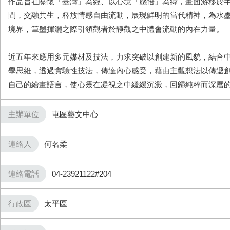
作品旨在關懷「臺灣」為經、以心境「感悟」為緯，畫面游移於
間，交融共生，釋放情感自由流動，展現鮮明的當代精神，為水
境界，筆墨揮灑之際引領觀者於靜觀之中體會流動的內在力量。
近五年來應用多元媒材及技法，力求突破以創建新的風貌，結合
學思維，透過實驗性技法，傳達內心感受，藉由主觀想法以傳遞
自己的繪畫語言，使心靈在凝視之中緩緩沉澱，回歸純粹而深層
主辦單位
屯區藝文中心
連絡人
何名柔
連絡電話
04-23921122#204
行政區
太平區