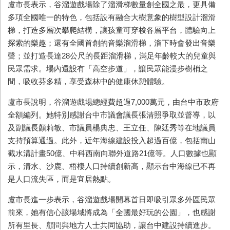
盧市長表示，谷溜遊戲場除了溜滑梯數量創全國之最，更具備
多項全國唯一的特色，包括設有融合大樹意象的樹型設計溜滑
梯，打造多層次攀爬結構，讓孩童可穿梭各層平台，體驗向上
探索的樂趣；還有全國首創的音樂溜滑梯，溜下時會發出音樂
聲；並打造長達28公尺的長距溜滑梯，滿足年齡較大的兒童與
民眾需求。場內還設有「高空步道」，讓民眾能漫步樹梢之
間，吸收芬多精，享受森林中的健康休憩體驗。
盧市長說明，谷溜遊戲場總經費超過7,000萬元，由台中市政府
全額編列。她特別感謝台中市議會議長張清照爭取並督導，以
及副議長顏莉敏、市議員楊典忠、王立任、陳廷秀等在地議員
支持預算通過。此外，近年海線建設投入超過百億，包括南山
截水溝計畫50億、中科西南向聯外道路21億等。人口數據也顯
示，清水、沙鹿、梧棲人口持續創新高，顯示台中海線已不再
是人口流失區，而是宜居熱點。
盧市長進一步表示，谷溜遊戲場開幕首日即吸引眾多外區民眾
前來，她有信心該場域將成為「全國最好玩的公園」，也感謝
所有里長、顧問與地方人士共同協助，讓台中建設持續進步。