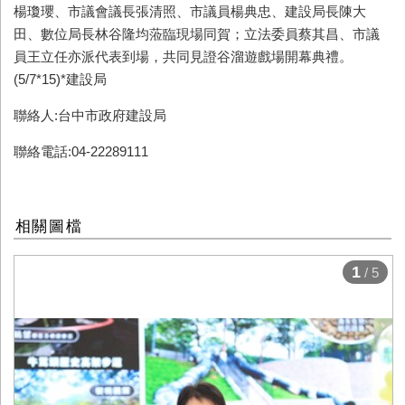
楊瓊瓔、市議會議長張清照、市議員楊典忠、建設局長陳大
田、數位局長林谷隆均蒞臨現場同賀；立法委員蔡其昌、市議
員王立任亦派代表到場，共同見證谷溜遊戲場開幕典禮。
(5/7*15)*建設局
聯絡人:台中市政府建設局
聯絡電話:04-22289111
相關圖檔
1
/ 5