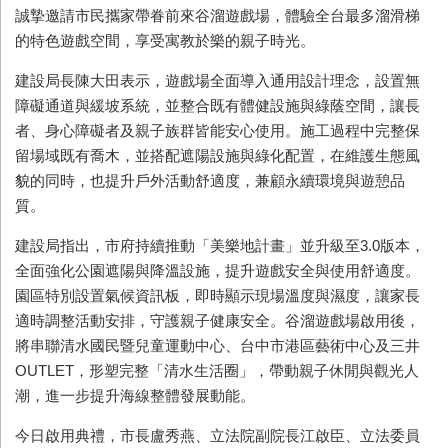
誠摯邀請市民攜家帶眷前來谷溜遊戲場，體驗全台最多溜滑梯
的特色遊戲空間，享受寓教於樂的親子時光。
建設局長陳大田表示，遊戲場全面導入通用設計理念，設置無
障礙通道與緩坡系統，並整合既有體健設施與綠蔭空間，讓長
者、身心障礙者及親子族群皆能安心使用。施工過程中完整保
留場域既有喬木，並搭配遮陽設施與綠化配置，在維護生態風
貌的同時，也提升戶外活動舒適度，兼顧永續環境與遊憩品
質。
建設局指出，市府持續推動「美樂地計畫」並升級至3.0版本，
全面強化公園遮陽與降溫設施，提升遊戲安全與使用舒適度。
園區特別設置氣候資訊板，即時顯示現場溫度與濕度，讓家長
適時調整活動安排，守護親子健康安全。谷溜遊戲場啟用後，
將串聯清水國民暨兒童運動中心、台中市港區藝術中心及三井
OUTLET，形塑完整「清水生活圈」，帶動親子休閒與觀光人
潮，進一步提升海線整體發展動能。
今日啟用典禮，市長盧秀燕、立法院副院長江啟臣、立法委員