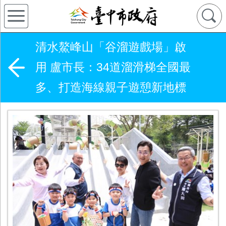
清水鰲峰山「谷溜遊戲場」啟
用 盧市長：34道溜滑梯全國最
多、打造海線親子遊憩新地標