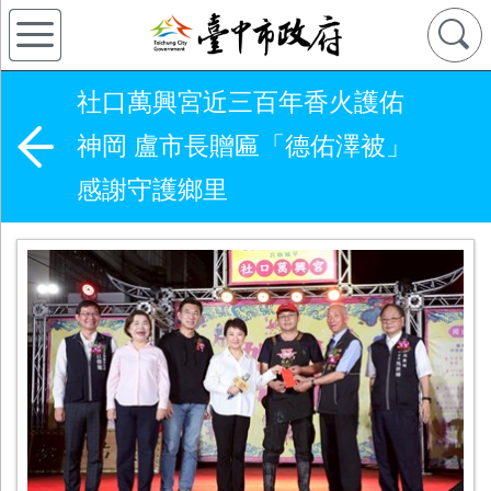
社口萬興宮近三百年香火護佑
神岡 盧市長贈匾「德佑澤被」
感謝守護鄉里