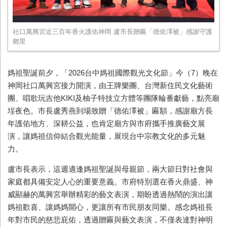
社口萬興宮近三百年香火護佑神岡 盧市長贈匾「德佑澤被」感謝守護
鄉里
媽祖聖誕前夕，「2026台中媽祖國際觀光文化節」今（7）晚在
神岡社口萬興宮接力開演，由王牌樂團、台灣新住民文化藝術
團、唱歌玩吉他KIKI及柚子特技立方體等團隊輪番獻藝，點亮廟
埕夜色。市長盧秀燕到場致贈「德佑澤被」匾額，感謝廟方長
年護佑地方、深耕公益，也肯定廟方與市府攜手推廣藝文展
演，讓媽祖信仰結合觀光能量，展現台中宗教文化的多元魅
力。
盧市長表示，這週適逢媽祖聖誕與母親節，兩大節日對社會與
家庭都具備安定人心的重要意義。市府特別選在香火鼎盛、神
威顯赫的萬興宮舉辦精彩的藝文表演，期盼透過熱鬧的演出讓
媽祖歡喜、讓媽媽開心，更讓所有市民朋友同樂。感念媽祖長
年對市民的慈悲庇佑，透過贈匾與藝文表演，不僅表達對神明