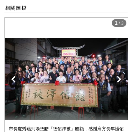
相關圖檔
1
/ 3
下一張
市長盧秀燕到場致贈「德佑澤被」匾額，感謝廟方長年護佑