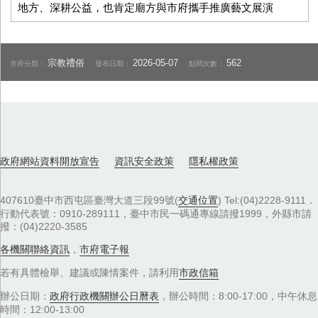
地方、深耕公益，也肯定廟方與市府攜手推廣藝文展演
宗教禮俗
2026-05-07
562
市府分類：
發布日期：
點閱次數：
政府網站資料開放宣告
資訊安全政策
隱私權政策
407610臺中市西屯區臺灣大道三段99號(
交通位置
) Tel:(04)2228-9111．
行動代表號：0910-289111，臺中市民一碼通專線請撥1999，外縣市請
撥：(04)2220-3585
各機關聯絡資訊
，
市府電子報
若有具體檢舉、建議或陳情案件，請利用
市政信箱
辦公日期：
政府行政機關辦公日曆表
，辦公時間：8:00-17:00，中午休息
時間：12:00-13:00