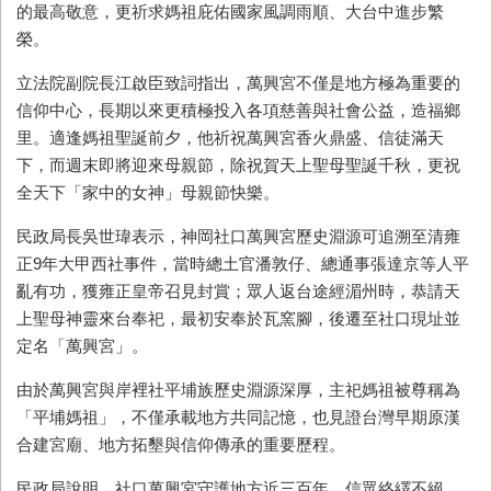
的最高敬意，更祈求媽祖庇佑國家風調雨順、大台中進步繁
榮。
立法院副院長江啟臣致詞指出，萬興宮不僅是地方極為重要的
信仰中心，長期以來更積極投入各項慈善與社會公益，造福鄉
里。適逢媽祖聖誕前夕，他祈祝萬興宮香火鼎盛、信徒滿天
下，而週末即將迎來母親節，除祝賀天上聖母聖誕千秋，更祝
全天下「家中的女神」母親節快樂。
民政局長吳世瑋表示，神岡社口萬興宮歷史淵源可追溯至清雍
正9年大甲西社事件，當時總土官潘敦仔、總通事張達京等人平
亂有功，獲雍正皇帝召見封賞；眾人返台途經湄州時，恭請天
上聖母神靈來台奉祀，最初安奉於瓦窯腳，後遷至社口現址並
定名「萬興宮」。
由於萬興宮與岸裡社平埔族歷史淵源深厚，主祀媽祖被尊稱為
「平埔媽祖」，不僅承載地方共同記憶，也見證台灣早期原漢
合建宮廟、地方拓墾與信仰傳承的重要歷程。
民政局說明，社口萬興宮守護地方近三百年，信眾絡繹不絕，