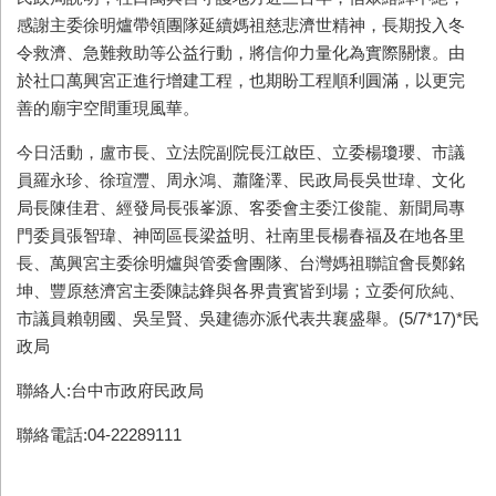
感謝主委徐明爐帶領團隊延續媽祖慈悲濟世精神，長期投入冬
令救濟、急難救助等公益行動，將信仰力量化為實際關懷。由
於社口萬興宮正進行增建工程，也期盼工程順利圓滿，以更完
善的廟宇空間重現風華。
今日活動，盧市長、立法院副院長江啟臣、立委楊瓊瓔、市議
員羅永珍、徐瑄灃、周永鴻、蕭隆澤、民政局長吳世瑋、文化
局長陳佳君、經發局長張峯源、客委會主委江俊龍、新聞局專
門委員張智瑋、神岡區長梁益明、社南里長楊春福及在地各里
長、萬興宮主委徐明爐與管委會團隊、台灣媽祖聯誼會長鄭銘
坤、豐原慈濟宮主委陳誌鋒與各界貴賓皆到場；立委何欣純、
市議員賴朝國、吳呈賢、吳建德亦派代表共襄盛舉。(5/7*17)*民
政局
聯絡人:台中市政府民政局
聯絡電話:04-22289111