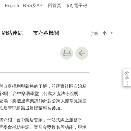
覽
English
RSS及API
回首頁
市府電子報
網站連結
市府各機關
小
字級
中
大
分
享
《
對自身權利與義務的了解，並落實社區自治精
辦8場「台中樂居學堂（公寓大廈法令說明
先登場，將透過專業講師針對公寓大廈常見議題
民及管理組織成員踴躍報名參加。
將介紹「台中樂居管家」一站式線上服務平
管委會補助申請、樂居金獎報名等功能，現場