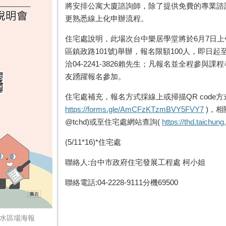
將安排公寓大廈諮詢師，除了提供免費的專業諮
更熟悉線上化申辦流程。
住宅處說明，此場次台中樂居學堂將於6月7日上午
區鎮政路101號)舉辦，報名限額100人，即日
洽04-2241-3826賴先生；凡報名並全程參
友踴躍報名參加。
住宅處補充，報名方式採線上或掃描QR code
https://forms.gle/AmCFzKTzmBVY5FVY7
)，相
@tchd)或至住宅處網站查詢(
https://thd.taichun
(5/11*16)*住宅處
聯絡人:台中市政府住宅發展工程處 柯小姐
聯絡電話:04-2228-9111分機69500
清水區場海報