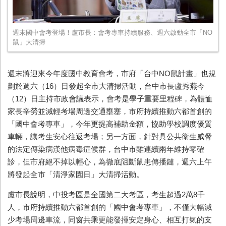
週末國中會考登場！盧市長：會考專車持續服務、週六啟動全市「NO
鼠」大清掃
週末將迎來今年度國中教育會考，市府「台中NO鼠計畫」也規
劃於週六（16）日發起全市大清掃活動，台中市長盧秀燕今
（12）日主持市政會議表示，會考是學子重要里程碑，為體恤
家長辛勞並減輕考場周邊交通壅塞，市府持續推動六都首創的
「國中會考專車」，今年更提高補助金額，協助學校調度優質
車輛，讓考生安心往返考場；另一方面，針對具公共衛生威脅
的法定傳染病漢他病毒症候群，台中市雖連續兩年維持零確
診，但市府絕不掉以輕心，為徹底阻斷鼠患傳播鏈，週六上午
將發起全市「清淨家園日」大清掃活動。
盧市長說明，中投考區是全國第二大考區，考生超過2萬8千
人，市府持續推動六都首創的「國中會考專車」，不僅大幅減
少考場周邊車流，同窗共乘更能發揮安定身心、相互打氣的支