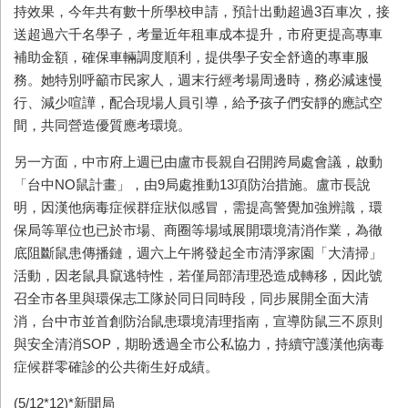
持效果，今年共有數十所學校申請，預計出動超過3百車次，接
送超過六千名學子，考量近年租車成本提升，市府更提高專車
補助金額，確保車輛調度順利，提供學子安全舒適的專車服
務。她特別呼籲市民家人，週末行經考場周邊時，務必減速慢
行、減少喧譁，配合現場人員引導，給予孩子們安靜的應試空
間，共同營造優質應考環境。
另一方面，中市府上週已由盧市長親自召開跨局處會議，啟動
「台中NO鼠計畫」，由9局處推動13項防治措施。盧市長說
明，因漢他病毒症候群症狀似感冒，需提高警覺加強辨識，環
保局等單位也已於市場、商圈等場域展開環境清消作業，為徹
底阻斷鼠患傳播鏈，週六上午將發起全市清淨家園「大清掃」
活動，因老鼠具竄逃特性，若僅局部清理恐造成轉移，因此號
召全市各里與環保志工隊於同日同時段，同步展開全面大清
消，台中市並首創防治鼠患環境清理指南，宣導防鼠三不原則
與安全清消SOP，期盼透過全市公私協力，持續守護漢他病毒
症候群零確診的公共衛生好成績。
(5/12*12)*新聞局