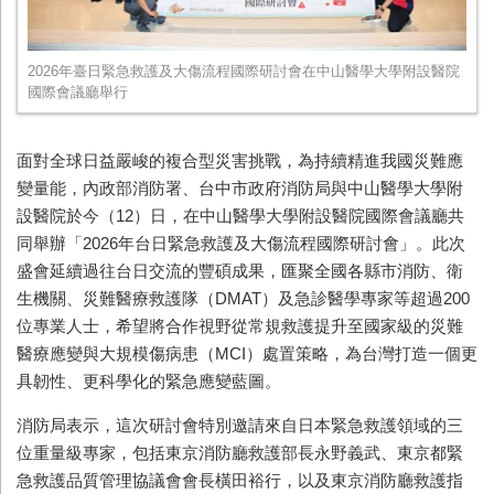
2026年臺日緊急救護及大傷流程國際研討會在中山醫學大學附設醫院
國際會議廳舉行
面對全球日益嚴峻的複合型災害挑戰，為持續精進我國災難應
變量能，內政部消防署、台中市政府消防局與中山醫學大學附
設醫院於今（12）日，在中山醫學大學附設醫院國際會議廳共
同舉辦「2026年台日緊急救護及大傷流程國際研討會」。此次
盛會延續過往台日交流的豐碩成果，匯聚全國各縣市消防、衛
生機關、災難醫療救護隊（DMAT）及急診醫學專家等超過200
位專業人士，希望將合作視野從常規救護提升至國家級的災難
醫療應變與大規模傷病患（MCI）處置策略，為台灣打造一個更
具韌性、更科學化的緊急應變藍圖。
消防局表示，這次研討會特別邀請來自日本緊急救護領域的三
位重量級專家，包括東京消防廳救護部長永野義武、東京都緊
急救護品質管理協議會會長橫田裕行，以及東京消防廳救護指