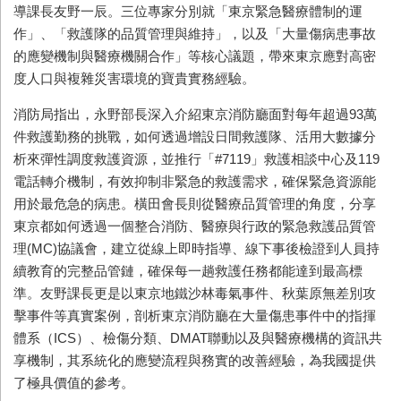
導課長友野一辰。三位專家分別就「東京緊急醫療體制的運
作」、「救護隊的品質管理與維持」，以及「大量傷病患事故
的應變機制與醫療機關合作」等核心議題，帶來東京應對高密
度人口與複雜災害環境的寶貴實務經驗。
消防局指出，永野部長深入介紹東京消防廳面對每年超過93萬
件救護勤務的挑戰，如何透過增設日間救護隊、活用大數據分
析來彈性調度救護資源，並推行「#7119」救護相談中心及119
電話轉介機制，有效抑制非緊急的救護需求，確保緊急資源能
用於最危急的病患。橫田會長則從醫療品質管理的角度，分享
東京都如何透過一個整合消防、醫療與行政的緊急救護品質管
理(MC)協議會，建立從線上即時指導、線下事後檢證到人員持
續教育的完整品管鏈，確保每一趟救護任務都能達到最高標
準。友野課長更是以東京地鐵沙林毒氣事件、秋葉原無差別攻
擊事件等真實案例，剖析東京消防廳在大量傷患事件中的指揮
體系（ICS）、檢傷分類、DMAT聯動以及與醫療機構的資訊共
享機制，其系統化的應變流程與務實的改善經驗，為我國提供
了極具價值的參考。