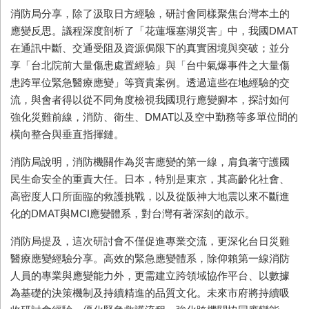
消防局分享，除了汲取日方經驗，研討會同樣聚焦台灣本土的
應變反思。議程深度剖析了「花蓮堰塞湖災害」中，我國DMAT
在通訊中斷、交通受阻及資源侷限下的真實困境與突破；並分
享「台北院前大量傷患處置經驗」與「台中氣爆事件之大量傷
患跨單位緊急醫療應變」等寶貴案例。透過這些在地經驗的交
流，與會者得以從不同角度檢視我國現行應變腳本，探討如何
強化災難前線，消防、衛生、DMAT以及空中勤務等多單位間的
橫向整合與垂直指揮鏈。
消防局說明，消防機關作為災害應變的第一線，肩負著守護國
民生命安全的重責大任。日本，特別是東京，其高齡化社會、
高密度人口所面臨的救護挑戰，以及從阪神大地震以來不斷進
化的DMAT與MCI應變體系，對台灣有著深刻的啟示。
消防局提及，這次研討會不僅促進專業交流，更深化台日災難
醫療應變經驗分享。高效的緊急應變體系，除仰賴第一線消防
人員的專業與應變能力外，更需建立跨領域協作平台、以數據
為基礎的決策機制及持續精進的品質文化。未來市府將持續吸