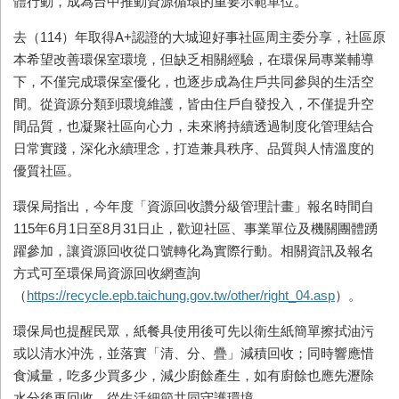
體行動，成為台中推動資源循環的重要示範單位。
去（114）年取得A+認證的大城迎好事社區周主委分享，社區原
本希望改善環保室環境，但缺乏相關經驗，在環保局專業輔導
下，不僅完成環保室優化，也逐步成為住戶共同參與的生活空
間。從資源分類到環境維護，皆由住戶自發投入，不僅提升空
間品質，也凝聚社區向心力，未來將持續透過制度化管理結合
日常實踐，深化永續理念，打造兼具秩序、品質與人情溫度的
優質社區。
環保局指出，今年度「資源回收讚分級管理計畫」報名時間自
115年6月1日至8月31日止，歡迎社區、事業單位及機關團體踴
躍參加，讓資源回收從口號轉化為實際行動。相關資訊及報名
方式可至環保局資源回收網查詢
（
https://recycle.epb.taichung.gov.tw/other/right_04.asp
）。
環保局也提醒民眾，紙餐具使用後可先以衛生紙簡單擦拭油污
或以清水沖洗，並落實「清、分、疊」減積回收；同時響應惜
食減量，吃多少買多少，減少廚餘產生，如有廚餘也應先瀝除
水分後再回收，從生活細節共同守護環境。