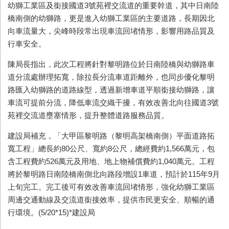
幼獅工業區及銜接國道3號苑裡交流道的重要幹道，其中日南陸
橋南側的幼獅路，更是進入幼獅工業區的主要道路，長期因北
向車流量大，尖峰時段常出現車流回堵情形，影響用路品質及
行車安全。
陳局長指出，此次工程將針對黎明路位於日南陸橋與幼獅路車
道分流處辦理拓寬，除拉長分流車道距離外，也同步優化黎明
路匯入幼獅路的道路線型，透過新增車道平順銜接幼獅路，讓
車流可提前分流，降低車流交織干擾，有效改善北向往國道3號
苑裡交流道壅塞情形，提升整體道路服務品質。
建設局補充，「大甲區黎明路（黎明高架橋南側）平面道路拓
寬工程」總長約80公尺、寬約8公尺，總經費約1,566萬元，包
含工程費約526萬元及用地、地上物補償費約1,040萬元。工程
將於黎明路日南陸橋南側北向路段增設1車道，預計於115年9月
上旬完工。完工後可有效改善車流回堵情形，強化幼獅工業區
周邊交通動線及交流道銜接效率，提供市民更安全、順暢的通
行環境。(5/20*15)*建設局