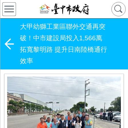
大甲幼獅工業區聯外交通再突
破！中市建設局投入1,566萬
拓寬黎明路 提升日南陸橋通行
效率