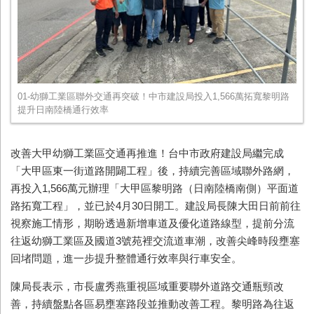
01-幼獅工業區聯外交通再突破！中市建設局投入1,566萬拓寬黎明路
提升日南陸橋通行效率
改善大甲幼獅工業區交通再推進！台中市政府建設局繼完成
「大甲區東一街道路開闢工程」後，持續完善區域聯外路網，
再投入1,566萬元辦理「大甲區黎明路（日南陸橋南側）平面道
路拓寬工程」，並已於4月30日開工。建設局長陳大田日前前往
視察施工情形，期盼透過新增車道及優化道路線型，提前分流
往返幼獅工業區及國道3號苑裡交流道車潮，改善尖峰時段壅塞
回堵問題，進一步提升整體通行效率與行車安全。
陳局長表示，市長盧秀燕重視區域重要聯外道路交通瓶頸改
善，持續盤點各區易壅塞路段並推動改善工程。黎明路為往返