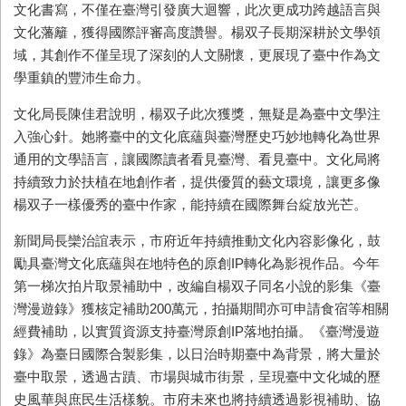
文化書寫，不僅在臺灣引發廣大迴響，此次更成功跨越語言與
文化藩籬，獲得國際評審高度讚譽。楊双子長期深耕於文學領
域，其創作不僅呈現了深刻的人文關懷，更展現了臺中作為文
學重鎮的豐沛生命力。
文化局長陳佳君說明，楊双子此次獲獎，無疑是為臺中文學注
入強心針。她將臺中的文化底蘊與臺灣歷史巧妙地轉化為世界
通用的文學語言，讓國際讀者看見臺灣、看見臺中。文化局將
持續致力於扶植在地創作者，提供優質的藝文環境，讓更多像
楊双子一樣優秀的臺中作家，能持續在國際舞台綻放光芒。
新聞局長欒治誼表示，市府近年持續推動文化內容影像化，鼓
勵具臺灣文化底蘊與在地特色的原創
IP
轉化為影視作品。今年
第一梯次拍片取景補助中，改編自楊双子同名小說的影集《臺
灣漫遊錄》獲核定補助
200
萬元，拍攝期間亦可申請食宿等相關
經費補助，以實質資源支持臺灣原創
IP
落地拍攝。《臺灣漫遊
錄》為臺日國際合製影集，以日治時期臺中為背景，將大量於
臺中取景，透過古蹟、市場與城市街景，呈現臺中文化城的歷
史風華與庶民生活樣貌。市府未來也將持續透過影視補助、協