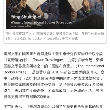
臺中作家楊双子(左)《臺灣漫遊錄》榮獲國際布克獎，及翻譯作家金翎
(右), （擷取自The Booker Prizes網站，中市府提供）
臺灣文學在國際舞台再傳捷報！臺中市優秀作家楊双子以小說
《臺灣漫遊錄》（
Taiwan Travelogue
），攜手譯者金翎，榮獲
國際文學界最高榮譽之一的「國際布克獎」（
The International
Booker Prize
），是該獎項自
2016
年起首位獲獎的臺灣人。臺
中市政府今（
20
）對這位深耕臺中的創作人才表達誠摯祝賀，
獲美國國家圖書獎翻譯文學獎時，除已頒發
30
萬獎勵金及榮譽
獎章，表彰其在文學創作上的卓越成就，另改編的同名小說的
影集更獲得市府補助
200
萬元。
中市府表示，《臺灣漫遊錄》以獨特的歷史視角與細膩的飲食