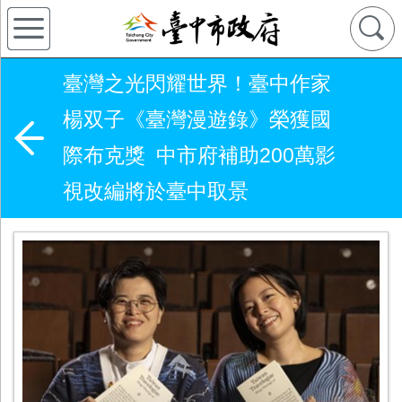
臺灣之光閃耀世界！臺中作家
楊双子《臺灣漫遊錄》榮獲國
際布克獎 中市府補助200萬影
視改編將於臺中取景