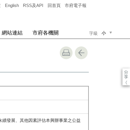
覽
English
RSS及API
回首頁
市府電子報
網站連結
市府各機關
小
字級
中
大
分
享
《
永續發展、其他因素評估本興辦事業之公益