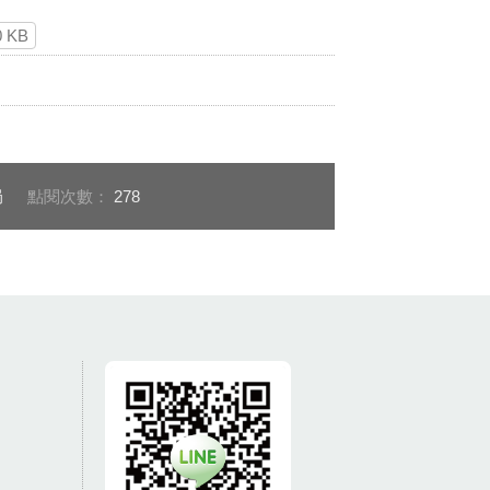
0 KB
局
點閱次數：
278