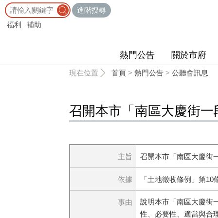
:::
進階搜尋
福利
補助
熱門公告
關於市府
:::
現在位置
首頁
>
熱門公告
>
公聽會訊息
召開本市「南區大慶街一
主旨
召開本市「南區大慶街一
依據
「土地徵收條例」第10
說明本市「南區大慶街
事由
性、必要性、適當與合