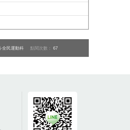
‧全民運動科
點閱次數：
67