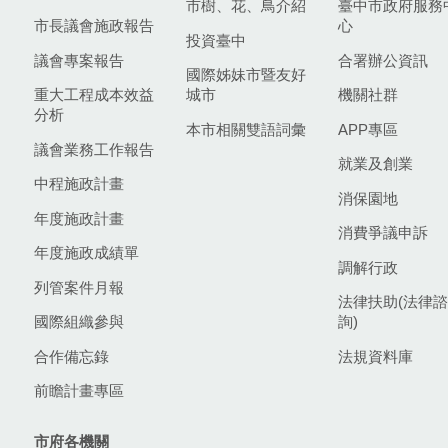
市樹、花、鳥介紹
臺中市政府服務
市長議會施政報告
心
投資臺中
議會專案報告
合署辦公資訊
國際姊妹市暨友好
重大工程成本效益
城市
機關社群
分析
本市相關雙語詞彙
APP專區
議會業務工作報告
就業及創業
中程施政計畫
消保園地
年度施政計畫
消費爭議申訴
年度施政成績單
調解行政
列管案件月報
法律扶助(法律諮
國際組織參與
詢)
合作備忘錄
法規資料庫
前瞻計畫專區
市府各機關