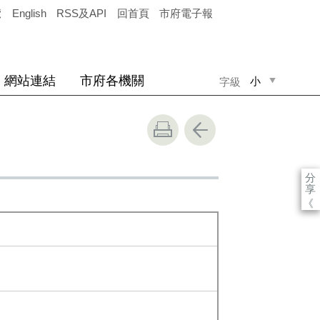
覽
English
RSS及API
回首頁
市府電子報
網站連結
市府各機關
小
字級
中
大
分
享
《