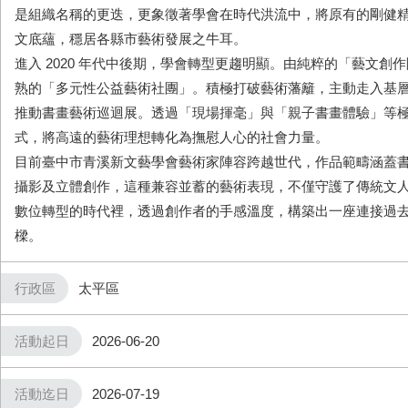
是組織名稱的更迭，更象徵著學會在時代洪流中，將原有的剛健
文底蘊，穩居各縣市藝術發展之牛耳。
進入 2020 年代中後期，學會轉型更趨明顯。由純粹的「藝文創
熟的「多元性公益藝術社團」。積極打破藝術藩籬，主動走入基
推動書畫藝術巡迴展。透過「現場揮毫」與「親子書畫體驗」等
式，將高遠的藝術理想轉化為撫慰人心的社會力量。
目前臺中市青溪新文藝學會藝術家陣容跨越世代，作品範疇涵蓋
攝影及立體創作，這種兼容並蓄的藝術表現，不僅守護了傳統文
數位轉型的時代裡，透過創作者的手感溫度，構築出一座連接過
樑。
行政區
太平區
活動起日
2026-06-20
活動迄日
2026-07-19