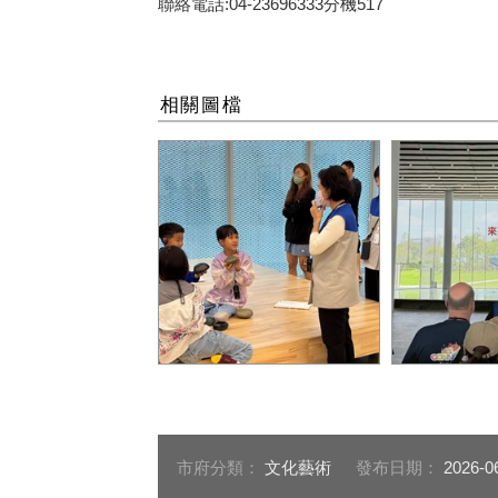
聯絡電話:04-23696333分機517
相關圖檔
今(115)年於兒童節當日特別
導覽志工帶
推出親子導覽活動，導覽志
走訪綠美圖
工帶領親子一同探索綠美圖
空間之美。
建築特色與展覽空間。圖片
市立美術館
市府分類：
文化藝術
發布日期：
2026-0
來源：臺中市立美術館提供