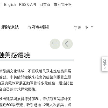
覽
English
RSS及API
回首頁
市府電子報
網站連結
市府各機關
小
字級
中
大
融美感體驗
分
享
《
新型態文化場域，不僅吸引民眾走進建築與展
據點。中美館開館以來推出的建築與展覽主題
融及典藏教育展互動導覽等多元服務，透過跨世
合自己的方式探索藝術。
推出建築與展覽導覽服務，帶領觀眾認識綠美
近600場導覽，吸引超過1.2萬人次參與，涵