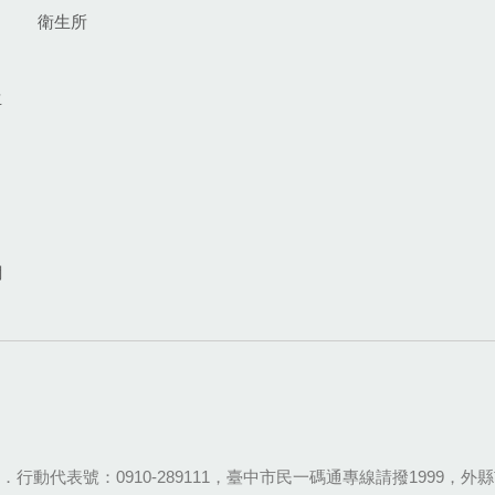
衛生所
生
網
28-9111．行動代表號：0910-289111，臺中市民一碼通專線請撥1999，外縣市