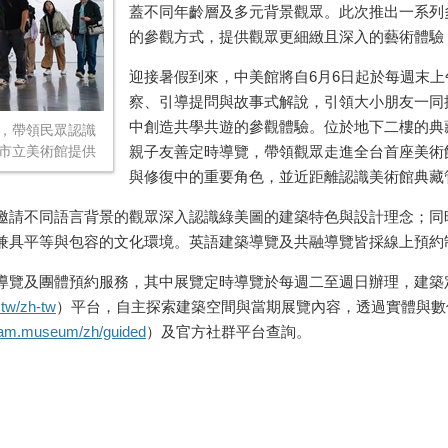
蓋不同年齡層及多元背景觀眾。此次推出一系列
的參觀方式，提供觀眾更細緻且深入的藝術體驗
迎接暑假到來，中美館將自6月6日起於每週末上
察、引導提問與故事式解說，引領大小朋友一同
中創造共學共遊的參觀體驗。位於地下二樓的典
，帶領民眾認識
市立美術館提供
親子友善定時導覽，帶領觀眾走進全台首座美術
與修復中的重要角色，並近距離認識美術館典藏
邀請不同語言背景的觀眾深入認識綠美圖的建築特色與設計理念；同
兼具平等與包容的文化環境。英語建築導覽及共融導覽皆採線上預約
導覽及團體預約服務，其中展覽定時導覽於每週二至週日辦理，建築
.tw/zh-tw
）平台，自主探索建築空間與當期展覽內容，透過實體與數
cam.museum/zh/guided
）及官方社群平台查詢。