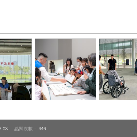
領嘉義外籍教師
典藏教育展「庫房裡的光」
中美館新增「無
，深入感受建築
將於暑假起推出互動式定時
的導覽選項，規
圖片來源：臺中
導覽。圖片來源：臺中市立
共融的參觀環境
提供
美術館提供
源：臺中市立美
6-03
點閱次數：
446