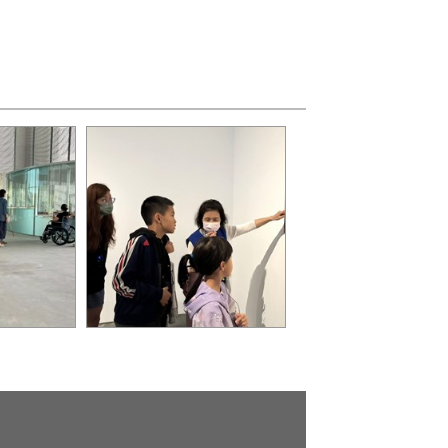
障礙服務」
「親子展覽導覽」將自6月6
劃更友善且
日起每週末上午10點推出定
。圖片來
時導覽。圖片來源：臺中市
術館提供
立美術館提供