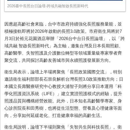
2026臺中長照台日論壇-跨域共融智啟長照新時代
因應超高齡社會來臨，台中市政府持續強化長照服務量能，並
積極接軌即將於2026年啟動的長照3.0政策。市府衛生局將於7
月3日於裕元花園酒店舉辦「2026台中台日長照論壇」，以「跨
域共融 智啟長照新時代」為主軸，邀集台灣及日本長期照顧、
高齡醫學、失智照護及介護數位轉型等領域重量級專家學者齊
聚交流，共同探討高齡友善城市與永續照護發展新方向。
衛生局表示，論壇上半場將聚焦「長照政策國際交流」，特別
邀請衛生福利部部長石崇良解析台灣長照3.0政策推動方向；日
本國立長壽醫療研究中心教授大浦智子則將分享日本運用「科
學化照護資訊系統（LIFE）」建立實證照護模式的經驗，提升
照護品質與機構經營效能。此外，日本知名高齡醫學專家、身
心診所院長和田秀樹，也將從生活型態、營養及心理健康等面
向，分享如何延緩老化、打造健康幸福的高齡生活。
衛生局說明，論壇下半場則聚焦「失智共生與科技長照」。衛