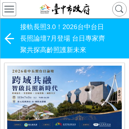
接軌長照3.0！2026台中台日
長照論壇7月登場 台日專家齊
聚共探高齡照護新未來