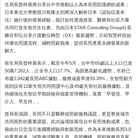
生局長曾梓展將分享台中市推動以人為本長照防護網的成果；
日本東北大學教授川島隆太則將深入解析日本《認知症基本
法》施行後的發展經驗，探討如何透過政策、醫療與社區力量
共同打造失智共生社會。另由日本STAR Consulting Group社長
糠谷和弘分享介護數位轉型（DX）最新趨勢，介紹智慧科技如
何優化照護流程、減輕照顧負擔，提供長照產業永續發展的新
解方。
衛生局長曾梓展表示，截至今年5月，台中市65歲以上人口已達
50萬7,262人，占全市人口17.7%。為因應高齡化趨勢，市府已
布建2,042處長照ABC據點，服務涵蓋率達93.39%；失智照顧方
面則設有12家失智共同照護中心及49處失智社區服務據點，並
持續強化失智症早期篩檢與個案管理機制，落實「早發現、早
介入、早支持」。
曾局長強調，長照不只是醫療或照顧服務議題，更是整座城市
共同面對的重要課題。此次論壇除展現台中長照推動成果，也
藉由台日交流引進國際經驗與創新思維，作為未來推動長照3.0
的重要參考。誠摯邀請醫事人員、長照機構、照顧服務員及家