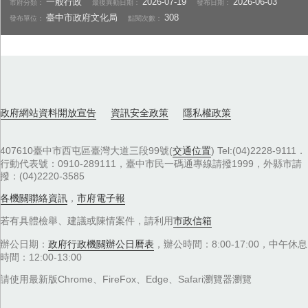
一般行政
2026-07-19
2026-06-03
市府分類：
最後異動日期：
發布日期：
臺中市政府文化局
308
發布單位：
點閱次數：
政府網站資料開放宣告
資訊安全政策
隱私權政策
407610臺中市西屯區臺灣大道三段99號(
交通位置
) Tel:(04)2228-9111．
行動代表號：0910-289111，臺中市民一碼通專線請撥1999，外縣市請
撥：(04)2220-3585
各機關聯絡資訊
，
市府電子報
若有具體檢舉、建議或陳情案件，請利用
市政信箱
辦公日期：
政府行政機關辦公日曆表
，辦公時間：8:00-17:00，中午休息
時間：12:00-13:00
請使用最新版Chrome、FireFox、Edge、Safari瀏覽器瀏覽