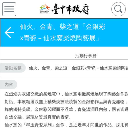
仙火、金青、柴之道「金銀彩
x青瓷－仙水窯柴燒陶藝展」
活動行事曆
活動名稱
仙火、金青、柴之道「金銀彩x青瓷－仙水窯柴燒陶
內容
在烈焰與灰燼交織的柴燒窯中，仙水窯兩撇柴燒展現了陶藝創作
對話。本展精選以無上釉柴燒技法燒製的金銀彩作品與青瓷器物
舞的獨特美學。金銀彩閃耀而不浮華，青瓷溫潤且內斂，兩者皆
自然交融，展現材質最真實的表情。
仙水窯的「翠玉青瓷系列」創作，是近幾年才問世的作品。採用