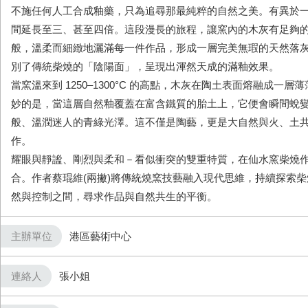
不施任何人工合成釉藥，只為追尋那最純粹的自然之美。有異於
間延長至三、甚至四倍。這段漫長的旅程，讓窯內的木灰有足夠
般，溫柔而細緻地灑滿每一件作品，形成一層完美無瑕的天然落
別了傳統柴燒的「陰陽面」，呈現出渾然天成的滿釉效果。
當窯溫來到 1250–1300°C 的高點，木灰在陶土表面熔融成一
妙的是，當這層自然釉覆蓋在富含鐵質的胎土上，它便會瞬間蛻
般、溫潤迷人的青綠光澤。這不僅是陶藝，更是大自然與火、土
作。
耀眼與靜謐、剛烈與柔和－看似衝突的雙重特質，在仙水窯柴燒
合。作者蔡琨維(兩撇)將傳統燒窯技藝融入現代思維，持續探索
然與控制之間，尋求作品與自然共生的平衡。
主辦單位
港區藝術中心
連絡人
張小姐