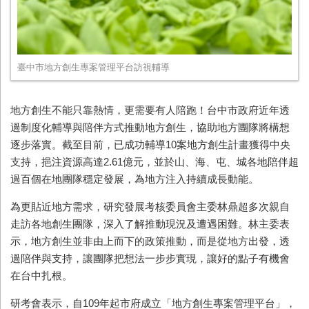
臺中市地方創生專案管理平台訪視輔導
地方創生不能只靠熱情，更需要有人陪跑！台中市政府近年透
過制度化輔導與陪伴方式推動地方創生，協助地方團隊將構想
逐步落實。截至目前，已成功輔導
10
案地方創生計畫獲得中央
支持，挹注資源高達
2.61
億元，並於山、海、屯、城各地陪伴超
過百個在地團隊穩定發展，為地方注入持續成長動能。
為更貼近地方需求，研究發展考核委員會主委林鼎超多次親自
走訪各地創生團隊，深入了解推動現況及遭遇困難。林主委表
示，地方創生並非由上而下的政策推動，而是從地方出發，透
過陪伴與支持，讓團隊把想法一步步實現，讓好的點子有機會
在台中扎根。
研考會表示，自
109
年起市府成立「地方創生專案管理平台」，