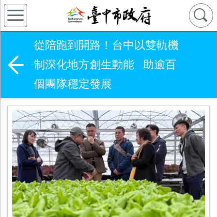
從陪跑到開路！台中以雙軌機
制深化地方創生動能 助逾百
個團隊穩定發展