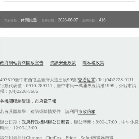
休閒旅遊
2026-06-07
416
市府分類：
發布日期：
點閱次數：
政府網站資料開放宣告
資訊安全政策
隱私權政策
407610臺中市西屯區臺灣大道三段99號(
交通位置
) Tel:(04)2228-9111．
行動代表號：0910-289111，臺中市民一碼通專線請撥1999，外縣市請
撥：(04)2220-3585
各機關聯絡資訊
，
市府電子報
若有具體檢舉、建議或陳情案件，請利用
市政信箱
辦公日期：
政府行政機關辦公日曆表
，辦公時間：8:00-17:00，中午休息
時間：12:00-13:00
請使用最新版Chrome、FireFox、Edge、Safari瀏覽器瀏覽