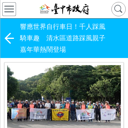
響應世界自行車日！千人踩風
騎車趣 清水區道路踩風親子
嘉年華熱鬧登場