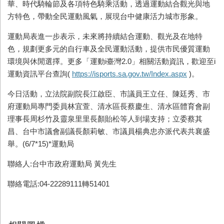
華、時代騎輪節及各項特色騎乘活動，透過運動結合觀光與地
方特色，帶動全民運動風氣，展現台中健康活力城市形象。
運動局表進一步表示，未來將持續結合運動、觀光及在地特
色，規劃更多元的自行車及全民運動活動，提供市民優質運動
環境與休閒選擇。更多「運動i臺灣2.0」相關活動資訊，歡迎至i
運動資訊平台查詢(
https://isports.sa.gov.tw/Index.aspx
)。
今日活動，立法院副院長江啟臣、市議員王立任、陳廷秀、市
府運動局專門委員林宜萱、清水區長蔡慶生、清水區體育會副
理事長周杉竹及靈泉里里長顏貽松等人到場支持；立委蔡其
昌、台中市議會副議長顏莉敏、市議員楊典忠亦派代表共襄盛
舉。(6/7*15)*
運動
局
聯絡人:台中市政府運動局 黃先生
聯絡電話:04-22289111轉51401