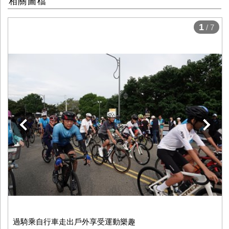
相關圖檔
1
/ 7
下一張
過騎乘自行車走出戶外享受運動樂趣