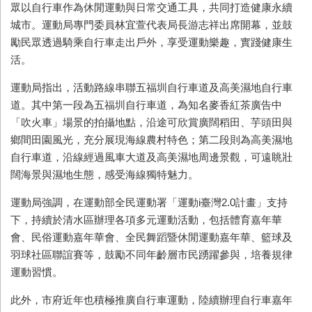
眾以自行車作為休閒運動與日常交通工具，共同打造健康永續
城市。運動局專門委員林宜萱代表局長游志祥出席開幕，並鼓
勵民眾透過騎乘自行車走出戶外，享受運動樂趣，實踐健康生
活。
運動局指出，活動路線串聯五福圳自行車道及高美濕地自行車
道。其中第一段為五福圳自行車道，為知名麥香紅茶廣告中
「吹火車」場景的拍攝地點，沿途可欣賞廣闊稻田、芋頭田與
鄉間田園風光，充分展現海線農村特色；第二段則為高美濕地
自行車道，沿線經過風車大道及高美濕地周邊景觀，可遠眺壯
闊海景與濕地生態，感受海線獨特魅力。
運動局強調，在運動部全民運動署「運動i臺灣2.0計畫」支持
下，持續於清水區辦理各項多元運動活動，包括體育嘉年華
會、民俗運動嘉年華會、全民舞蹈暨休閒運動嘉年華、籃球及
羽球社區聯誼賽等，鼓勵不同年齡層市民踴躍參與，培養規律
運動習慣。
此外，市府近年也積極推廣自行車運動，陸續辦理自行車嘉年